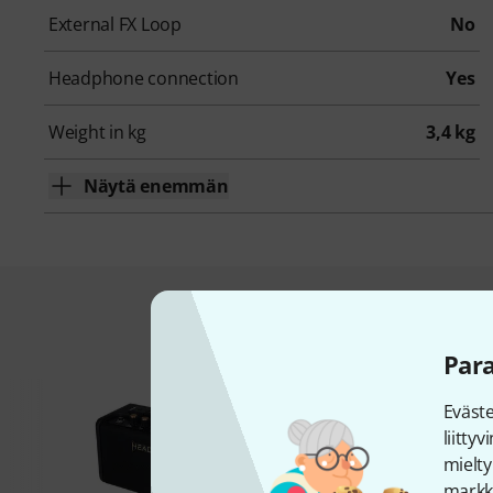
External FX Loop
No
Headphone connection
Yes
Weight in kg
3,4 kg
Näytä enemmän
Näitä ostavat as
Par
Eväst
liitty
mielty
markki