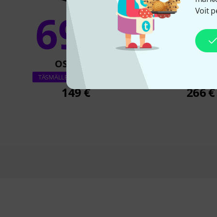
Voit p
69%
5
OSTETTU
OSTETT
Headrush FRFR1
TÄSMÄLLEEN TÄMÄ TUOTE
149 €
266 €