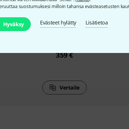
eruuttaa suostumuksesi milloin tahansa evästeasetusten kaut
%
4%
Evästeet hylätty
Lisätietoa
Hyväksy
U
OSTETTU
08 MKII
Headrush FRFR112 MKII
Fender 
359 €
Vertaile