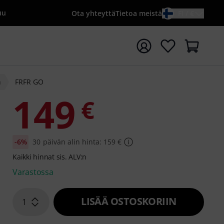
uu
Ota yhteyttä
Tietoa meistä
FI / €
ta haku hakusanalla {searchTerm}
h
FRFR GO
149
€
-6%
30 päivän alin hinta: 159 €
Kaikki hinnat sis. ALV:n
Varastossa
LISÄÄ OSTOSKORIIN
1