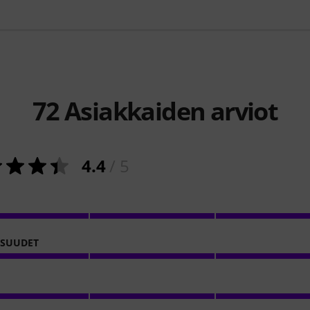
72
Asiakkaiden arviot
4.4
/ 5
Ö
ISUUDET