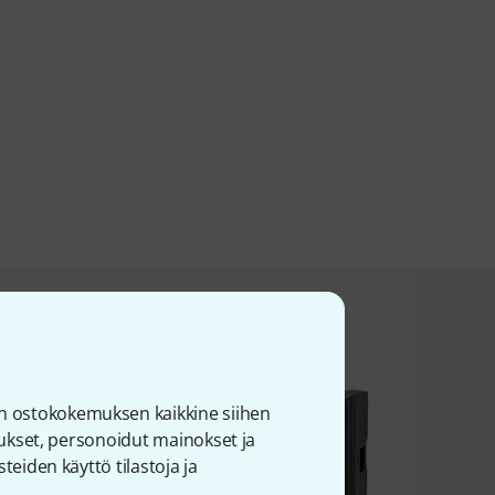
et tätä tuotetta.
n ostokokemuksen kaikkine siihen
joukset, personoidut mainokset ja
teiden käyttö tilastoja ja