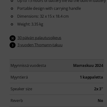
Up to 13 hours of battery life via the built-in battery
Portable design with carrying handle
Dimensions: 32 x 15 x 18.4 cm
Weight: 3.35 kg
30 päivän palautusoikeus
30
3 vuoden Thomann-takuu
3
Myynnissä vuodesta
Marraskuu 2024
Myyntierä
1 kappaletta
Speaker size
2x 3"
Reverb
No