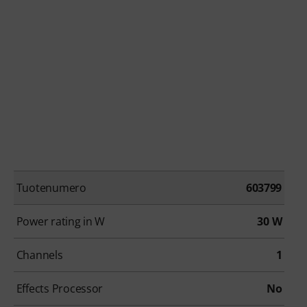
Tuotenumero
603799
Power rating in W
30 W
Channels
1
Effects Processor
No