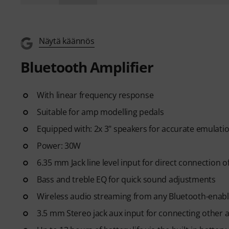
Näytä käännös
Bluetooth Amplifier
With linear frequency response
Suitable for amp modelling pedals
Equipped with: 2x 3" speakers for accurate emulati
Power: 30W
6.35 mm Jack line level input for direct connection 
Bass and treble EQ for quick sound adjustments
Wireless audio streaming from any Bluetooth-enabl
3.5 mm Stereo jack aux input for connecting other 