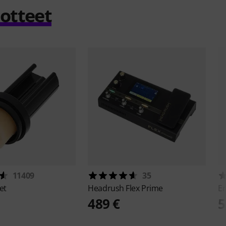
uotteet
11409
35
et
Headrush
Flex Prime
Er
489 €
5