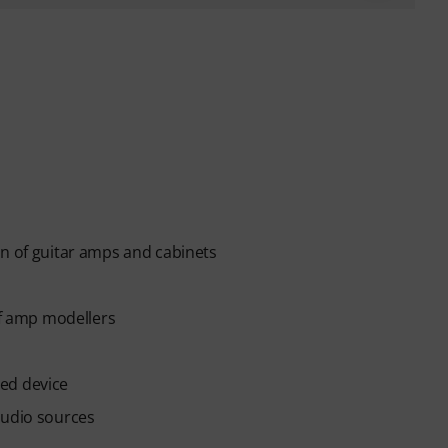
on of guitar amps and cabinets
of amp modellers
ed device
audio sources