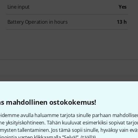
Line input
Yes
Battery Operation in hours
13 h
iakkaat, jotka ovat tutkine
as mahdollinen ostokokemus!
eidemme avulla haluamme tarjota sinulle parhaan mahdollise
vine yksityiskohtineen. Tähän kuuluvat esimerkiksi sopivat tar
mysten tallentaminen. Jos tämä sopii sinulle, hyväksy vain eväs
nointia varten klikkaamalla ”Selvä!”. (
täällä
).