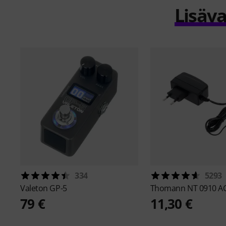
Lisäva
334
5293
Valeton
GP-5
Thomann
NT 0910 A
79 €
11,30 €