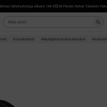
ilman lähetyskuluja alkaen 149 €
30 Päivän Rahat Takaisin-Tak
Aloi
timet
Kitarakombot
Akkukäyttöiset kitarakombot
Headrus
akasarvostelusta