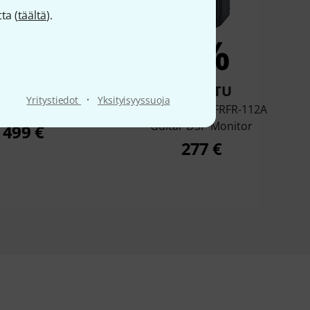
ta (
täältä
).
3%
3%
OSTETTU
OSTETTU
·
Yritystiedot
Yksityisyyssuoja
Tone Master FR-10
Harley Benton FRFR-112A
Guitar DSP Monitor
499 €
277 €