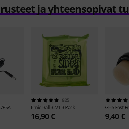
rusteet ja yhteensopivat t
925
C/PSA
Ernie Ball
3221 3 Pack
GHS
Fast Fr
16,90 €
9,40 €