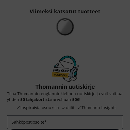
Viimeksi katsotut tuotteet
Thomannin uutiskirje
Tilaa Thomannin englanninkielinen uutiskirje ja voit voittaa
yhden
50 lahjakortista
arvoltaan
50€
!
Inspiroivia osuuksia
diilit
Thomann Insights
Sahköpostiosoite
*