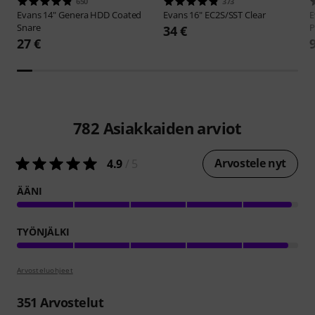
650
373
Evans
14" Genera HDD Coated
Evans
16" EC2S/SST Clear
E
Snare
P
34 €
27 €
782
Asiakkaiden arviot
Arvostele nyt
4.9
/ 5
ÄÄNI
TYÖNJÄLKI
Arvosteluohjeet
351
Arvostelut