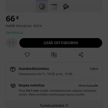
66
€
Kaikki hinnat sis. ALV:n
Varastossa
LISÄÄ OSTOSKORIIN
1
Standarditoimitus
5,90 €
Odotettavissa klo
Ti., 18.08.
ja
Ke., 19.08.
.
Nopea toimitus
Hinta kassalla
Tilaa
3 h 1 min
sisällä mahdollisimman nopeaa toimitusta
varten. Näet arvioidun toimitusajan kassa-sivuilla
Toimitustiedot