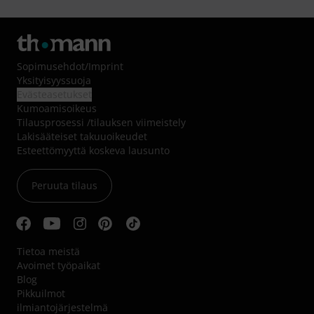
Sopimusehdot
/
Imprint
Yksityisyyssuoja
Evästeasetukset
Kumoamisoikeus
Tilausprosessi /tilauksen viimeistely
Lakisääteiset takuuoikeudet
Esteettömyyttä koskeva lausunto
Peruuta tilaus
Tietoa meistä
Avoimet työpaikat
Blog
Pikkuilmot
ilmiantojärjestelmä