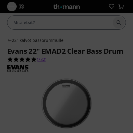
Aloita
22" kalvot bassorummulle
Evans 22" EMAD2 Clear Bass Drum
4.9 tähteä viidestä yhteensä 782 asiakasarvostel
(
782
)