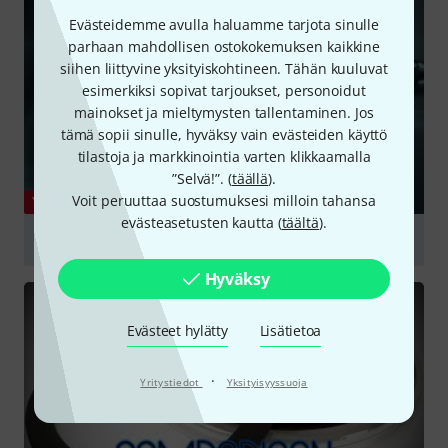
Evästeidemme avulla haluamme tarjota sinulle
parhaan mahdollisen ostokokemuksen kaikkine
siihen liittyvine yksityiskohtineen. Tähän kuuluvat
esimerkiksi sopivat tarjoukset, personoidut
mainokset ja mieltymysten tallentaminen. Jos
tämä sopii sinulle, hyväksy vain evästeiden käyttö
tilastoja ja markkinointia varten klikkaamalla
”Selvä!”. (
täällä
).
Voit peruuttaa suostumuksesi milloin tahansa
YOUTUBE
evästeasetusten kautta (
täältä
).
Evans EMAD2 - Bass Drum Head Review
play
Hyväksy
Evästeet hylätty
Lisätietoa
·
Yritystiedot
Yksityisyyssuoja