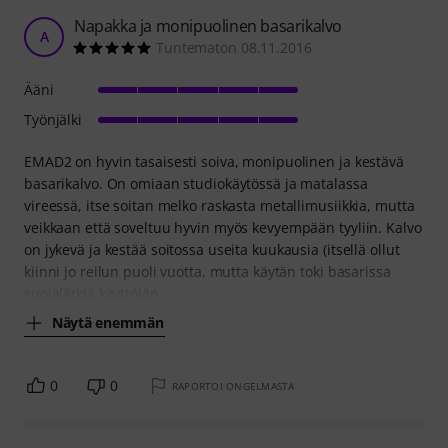
Napakka ja monipuolinen basarikalvo
A
Tuntematon 08.11.2016
Ääni
Työnjälki
EMAD2 on hyvin tasaisesti soiva, monipuolinen ja kestävä
basarikalvo. On omiaan studiokäytössä ja matalassa
vireessä, itse soitan melko raskasta metallimusiikkia, mutta
veikkaan että soveltuu hyvin myös kevyempään tyyliin. Kalvo
on jykevä ja kestää soitossa useita kuukausia (itsellä ollut
kiinni jo reilun puoli vuotta, mutta käytän toki basarissa
suojalätkiä käyttöiän
Näytä enemmän
0
0
RAPORTOI ONGELMASTA