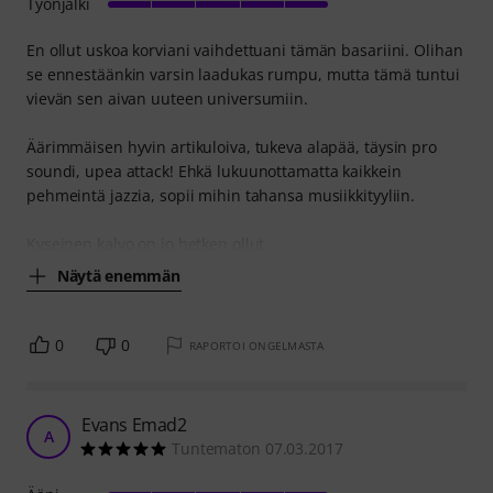
Työnjälki
En ollut uskoa korviani vaihdettuani tämän basariini. Olihan
se ennestäänkin varsin laadukas rumpu, mutta tämä tuntui
vievän sen aivan uuteen universumiin.
Äärimmäisen hyvin artikuloiva, tukeva alapää, täysin pro
soundi, upea attack! Ehkä lukuunottamatta kaikkein
pehmeintä jazzia, sopii mihin tahansa musiikkityyliin.
Kyseinen kalvo on jo hetken ollut
Näytä enemmän
0
0
RAPORTOI ONGELMASTA
Evans Emad2
A
Tuntematon 07.03.2017