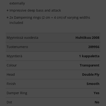
externally
Impressive deep bass and attack
2x Dampening rings (2 cm + 4 cm) of varying widths
included
Myynnissä vuodesta
Huhtikuu 2008
Tuotenumero
209956
Myyntierä
1 kappaletta
Colour
Transparent
Head
Double Ply
Finish
Smooth
Damper Ring
Yes
Dot
No