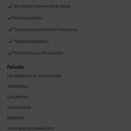
30 päivän money-back-takuu
Korjauspalvelu
Tuoteasiantuntijoiden neuvonta
Tyytyväisyystakuu
Euroopan suurin varasto
Palvelu
Lähetyskulut ja toimitusajat
Tukikeskus
Lahjakortit
Ota yhteyttä
Myymälä
Yleisnäkymä palveluihin