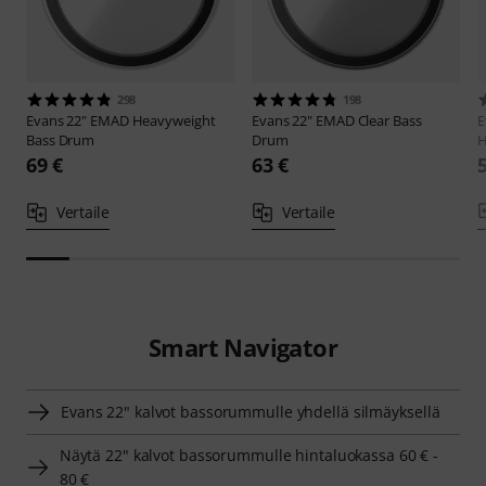
298
198
Evans
22" EMAD Heavyweight
Evans
22" EMAD Clear Bass
E
Bass Drum
Drum
H
69 €
63 €
Vertaile
Vertaile
Smart Navigator
Evans 22" kalvot bassorummulle yhdellä silmäyksellä
Näytä 22" kalvot bassorummulle hintaluokassa 60 € -
80 €