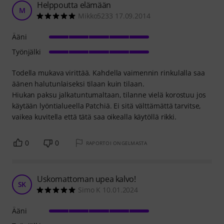
Helppoutta elämään
M
Mikko5233 17.09.2014
Ääni
Työnjälki
Todella mukava virittää. Kahdella vaimennin rinkulalla saa
äänen halutunlaiseksi tilaan kuin tilaan.
Hiukan paksu jalkatuntumaltaan, tilanne vielä korostuu jos
käytään lyöntialueella Patchiä. Ei sitä välttämättä tarvitse,
vaikea kuvitella että tätä saa oikealla käytöllä rikki.
0
0
RAPORTOI ONGELMASTA
Uskomattoman upea kalvo!
SK
Simo K 10.01.2024
Ääni