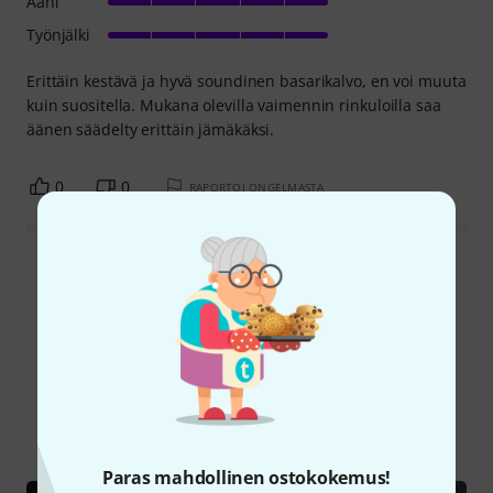
Ääni
Työnjälki
Erittäin kestävä ja hyvä soundinen basarikalvo, en voi muuta
kuin suositella. Mukana olevilla vaimennin rinkuloilla saa
äänen säädelty erittäin jämäkäksi.
0
0
RAPORTOI ONGELMASTA
Lue kaikki arvostelut
Tiesitkö?
Kaikki
videot
Nettiopas
Testiraportit
Paras mahdollinen ostokokemus!