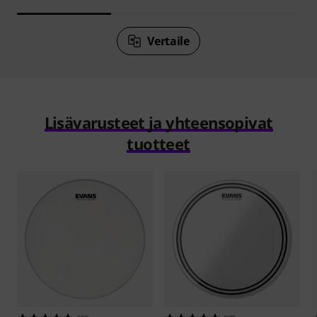
Vertaile
Lisävarusteet ja yhteensopivat
tuotteet