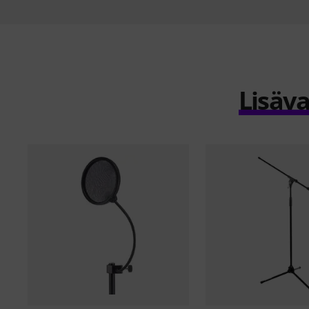
Lisäva