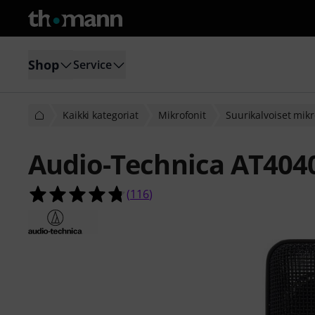
Shop
Service
Kaikki kategoriat
Mikrofonit
Suurikalvoiset mikr
Audio-Technica AT404
4.7 tähteä viidestä yhteensä 116 as
(
116
)