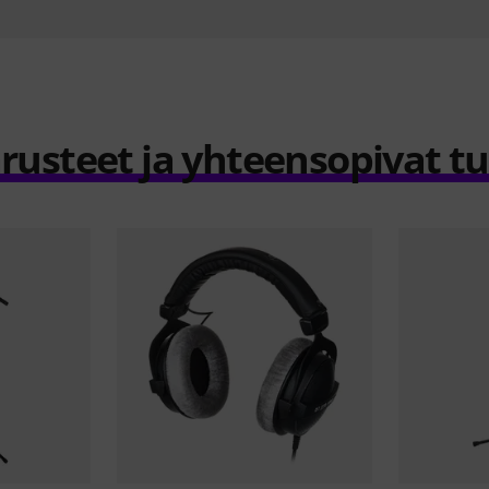
rusteet ja yhteensopivat t