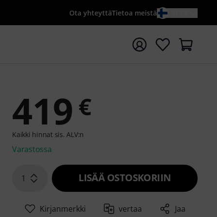
Ota yhteyttä
Tietoa meistä
FI / €
ta haku hakusanalla {searchTerm}
419
€
Kaikki hinnat sis. ALV:n
Varastossa
LISÄÄ OSTOSKORIIN
1
Kirjanmerkki
vertaa
Jaa