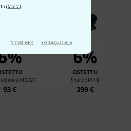
ta (
täältä
).
·
Yritystiedot
Yksityisyyssuoja
6%
6%
OSTETTU
OSTETTU
Technica AT2020
Shure SM 7 B
93 €
399 €