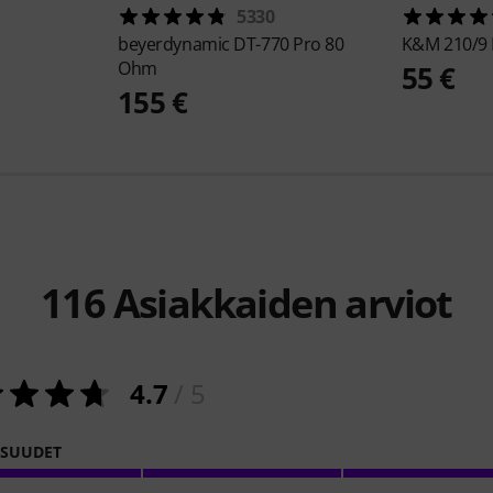
5330
beyerdynamic
DT-770 Pro 80
K&M
210/9 
Ohm
55 €
155 €
116
Asiakkaiden arviot
4.7
/ 5
ISUUDET