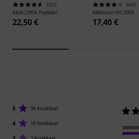
2472
9601
K&M
23956 Popkiller
Millenium
MS 2003
22,50 €
17,40 €
5
94 Asiakkaat
4
18 Asiakkaat
OMINA
3
2 Asiakkaat