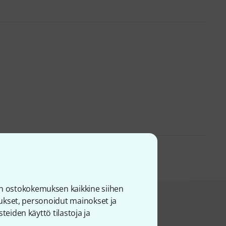
n ostokokemuksen kaikkine siihen
joukset, personoidut mainokset ja
et tätä tuotetta.
teiden käyttö tilastoja ja