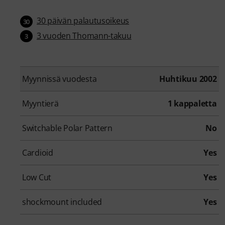
30 päivän palautusoikeus
30
3 vuoden Thomann-takuu
3
Myynnissä vuodesta
Huhtikuu 2002
Myyntierä
1 kappaletta
Switchable Polar Pattern
No
Cardioid
Yes
Low Cut
Yes
shockmount included
Yes