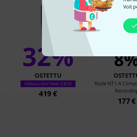
Voit p
32%
8
OSTETTU
OSTETT
Rode NT1-A Compl
TÄSMÄLLEEN TÄMÄ TUOTE
Recordin
419 €
177 €