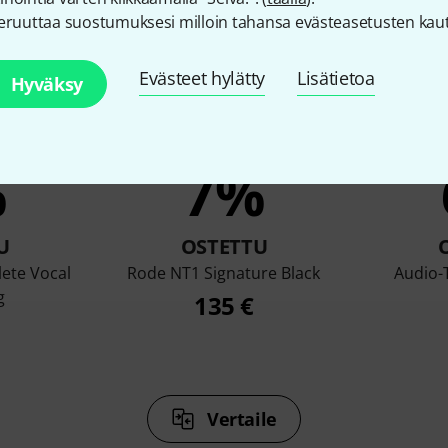
eruuttaa suostumuksesi milloin tahansa evästeasetusten kaut
Evästeet hylätty
Lisätietoa
Hyväksy
%
7%
U
OSTETTU
ete Vocal
Rode NT1 Signature Black
Audio-
g
135 €
Vertaile