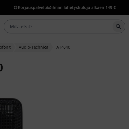
Korjauspalvelu
ilman lähetyskuluja alkaen 149 €
Aloi
ofonit
Audio-Technica
AT4040
0
iakasarvostelusta