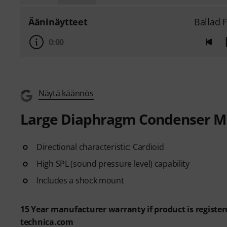
Ääninäytteet
Ballad 
0:00
Näytä käännös
Large Diaphragm Condenser M
Directional characteristic: Cardioid
High SPL (sound pressure level) capability
Includes a shock mount
15 Year manufacturer warranty if product is register
technica.com