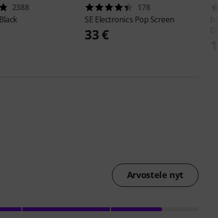
2388
178
Black
SE Electronics
Pop Screen
b
O
33 €
1
Arvostele nyt