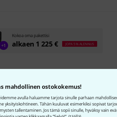
Kokoa oma pakettisi
alkaen 1 225 €
JOPA 5 % ALENNUS
+1
as mahdollinen ostokokemus!
eidemme avulla haluamme tarjota sinulle parhaan mahdollise
vine yksityiskohtineen. Tähän kuuluvat esimerkiksi sopivat tar
iakkaat, jotka ovat tutkine
mysten tallentaminen. Jos tämä sopii sinulle, hyväksy vain eväs
nointia varten klikkaamalla ”Selvä!”. (
täällä
).