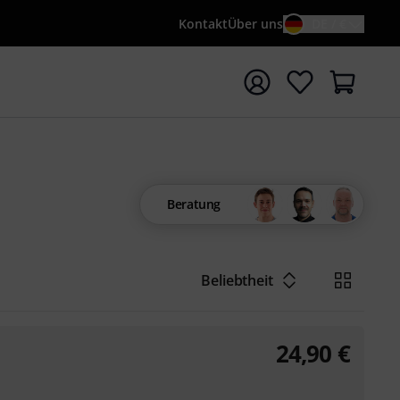
Kontakt
Über uns
DE / €
e mit Suchwort {searchTerm} starten
Beratung
Beliebtheit
24,90
€