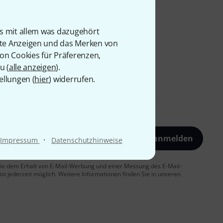
is mit allem was dazugehört
rte Anzeigen und das Merken von
von Cookies für Präferenzen,
u (
alle anzeigen
).
ellungen (
hier
) widerrufen.
Jetzt anmelden
·
Impressum
Datenschutzhinweise
 Sie dem Erhalt von E-Mail-Werbung und einer Messung des E-Mail-
t jederzeit möglich. Weitere Informationen finden Sie in unseren