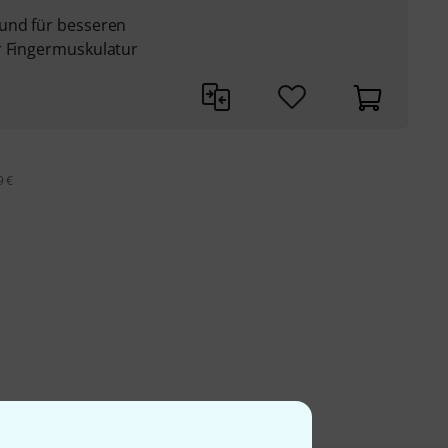
und für besseren
r Fingermuskulatur
9 €