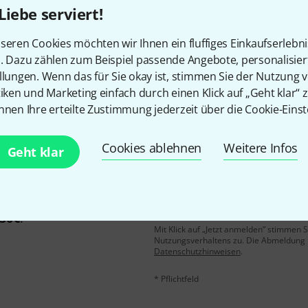
Liebe serviert!
Gefällt Ihnen, was Sie sehen?
seren Cookies möchten wir Ihnen ein fluffiges Einkaufserlebn
n. Dazu zählen zum Beispiel passende Angebote, personalisie
llungen. Wenn das für Sie okay ist, stimmen Sie der Nutzung 
Teilen
Hilfe & Feedback
tiken und Marketing einfach durch einen Klick auf „Geht klar“ z
nnen Ihre erteilte Zustimmung jederzeit über die Cookie-Einst
Cookies ablehnen
Weitere Infos
Geht klar
E-Mail-Adresse
*
 gewinne mit etwas Glück
50€
!
Mit Klick auf „Jetzt anmelden“ stimmen
Nutzungsverhaltens zu. Die Abmeldung is
Datenschutzhinweisen
.
* Pflichtfeld