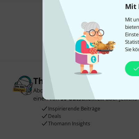
Mit 
Mit un
biete
Einste
Statis
Sie kö
Thomann Newsletter
Abonniere den Thomann Newsletter und
einen von
50 Gutscheinen
über jeweils
Inspirierende Beiträge
Deals
Thomann Insights