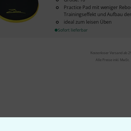
Practice Pad mit weniger Rebo
Trainingseffekt und Aufbau de
ideal zum leisen Üben
Sofort lieferbar
Kostenloser Versand ab 2
Alle Preise inkl. MwSt.