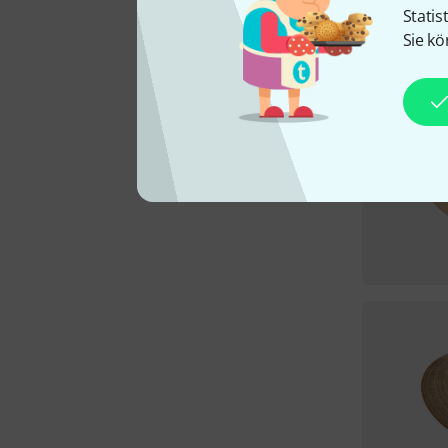
Statis
Sie kö