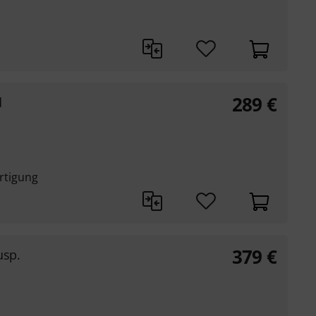
289
€
d
ertigung
379
€
usp.