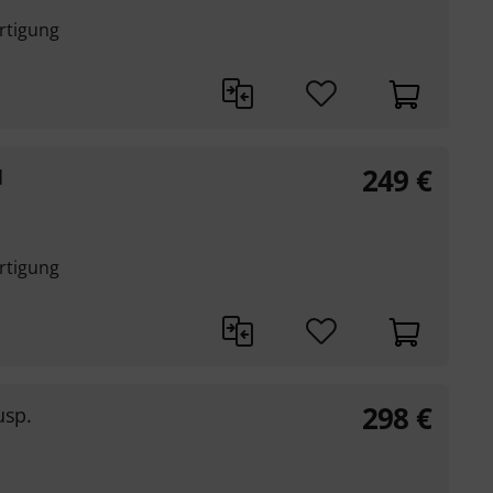
ertigung
249
€
d
ertigung
298
€
usp.