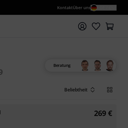
Kontakt
Über uns
DE / €
e mit Suchwort {searchTerm} starten
Beratung
9
Beliebtheit
269
€
d