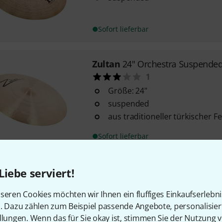
Sofort lieferbar
Zultan
24" Orchestra Suspende
1
Größe: 24"
suspended
aus traditioneller türkischer F
Sofort lieferbar
Zultan
24" Heritage Orchestra S
Liebe serviert!
Größe: 24"
seren Cookies möchten wir Ihnen ein fluffiges Einkaufserlebn
Heritage Serie
n. Dazu zählen zum Beispiel passende Angebote, personalisie
suspended
llungen. Wenn das für Sie okay ist, stimmen Sie der Nutzung 