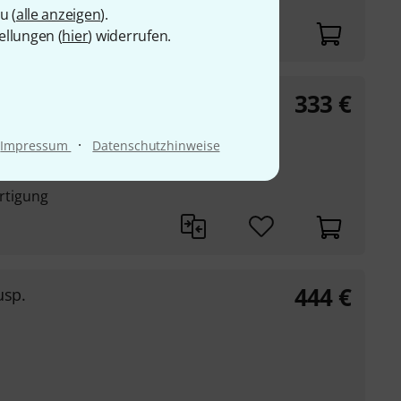
u (
alle anzeigen
).
ellungen (
hier
) widerrufen.
333
€
d
·
Impressum
Datenschutzhinweise
ertigung
444
€
usp.