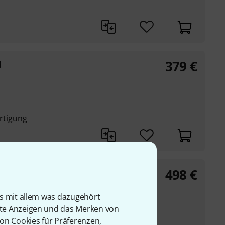
379
€
d
ertigung
498
€
usp.
is mit allem was dazugehört
rte Anzeigen und das Merken von
von Cookies für Präferenzen,