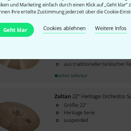
tiken und Marketing einfach durch einen Klick auf „Geht klar“ z
nnen Ihre erteilte Zustimmung jederzeit über die Cookie-Einst
Sofort lieferbar
Cookies ablehnen
Weitere Infos
Geht klar
Zultan
22" Orchestra Suspende
1
Größe: 22"
suspended
aus traditioneller türkischer F
Sofort lieferbar
Zultan
22" Heritage Orchestra S
Größe: 22"
Heritage Serie
suspended