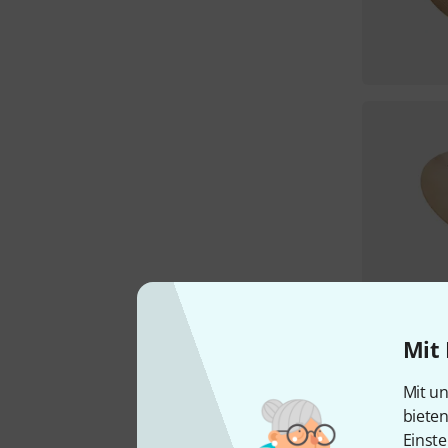
Mit 
Mit un
biete
Einste