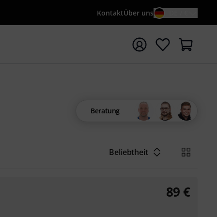
Kontakt
Über uns
DE / €
e mit Suchwort {searchTerm} starten
Beratung
Beliebtheit
89
€