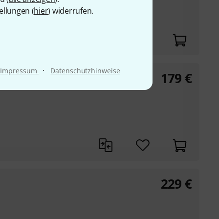
dieses China Becken
ellungen (
hier
) widerrufen.
che mit klaren
·
Impressum
Datenschutzhinweise
179
€
229
€