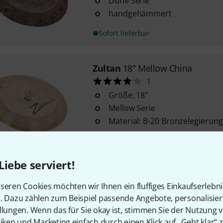
Dune Serie
handgehämmert
Sofort lieferbar
Zultan
18" Mellow China
1
Größe: 18"
Mellow Serie
Material: B-20 Bronzelegierung
Sofort lieferbar
Liebe serviert!
Zultan
18" Rock Beat China Hol
seren Cookies möchten wir Ihnen ein fluffiges Einkaufserlebn
24
n. Dazu zählen zum Beispiel passende Angebote, personalisie
Größe: 18"
llungen. Wenn das für Sie okay ist, stimmen Sie der Nutzung 
Rock Beat-Serie
tiken und Marketing einfach durch einen Klick auf „Geht klar“ z