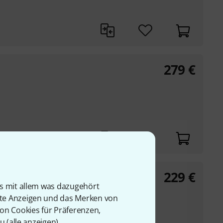
279
€
229
€
ey
is mit allem was dazugehört
rte Anzeigen und das Merken von
von Cookies für Präferenzen,
u (
alle anzeigen
).