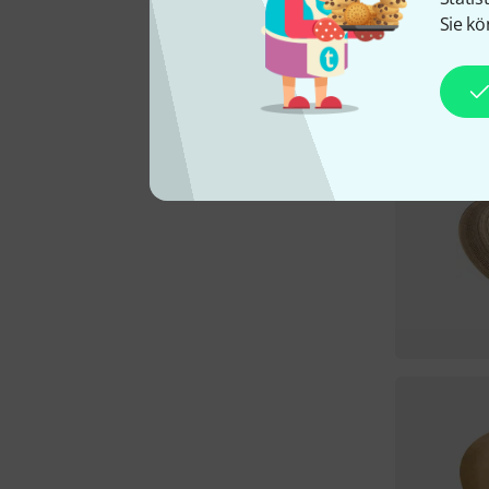
Sie kö