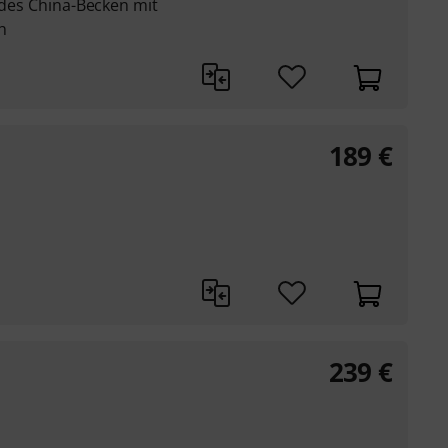
endes China-Becken mit
h
189
€
239
€