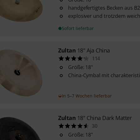
handgefertigtes Becken aus B
explosiver und trotzdem weic
Sofort lieferbar
Zultan
18" Aja China
114
Größe: 18"
China-Cymbal mit charakteris
In 5–7 Wochen lieferbar
Zultan
18" China Dark Matter
30
Größe: 18"