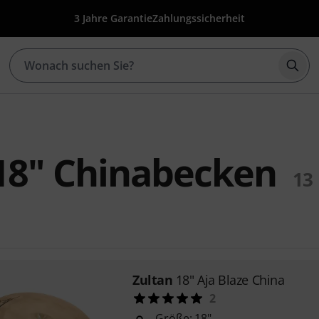
3 Jahre Garantie
Zahlungssicherheit
Such
18" Chinabecken
13
Zultan
18" Aja Blaze China
2
Größe: 18"