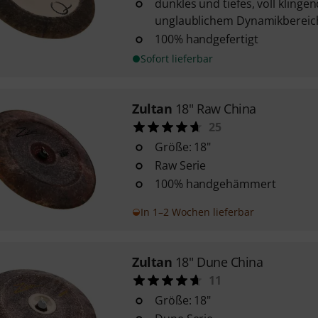
dunkles und tiefes, voll kling
unglaublichem Dynamikbereic
100% handgefertigt
Sofort lieferbar
Zultan
18" Raw China
25
Größe: 18"
Raw Serie
100% handgehämmert
In 1–2 Wochen lieferbar
Zultan
18" Dune China
11
Größe: 18"