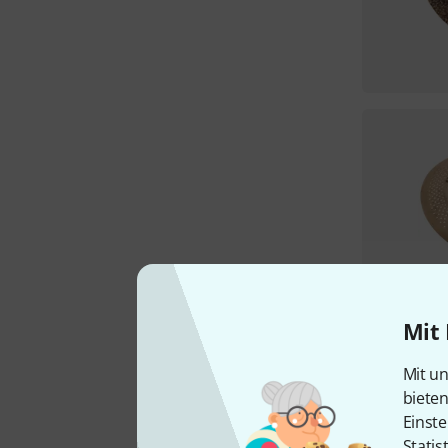
Mit 
Mit un
biete
Einste
Statis