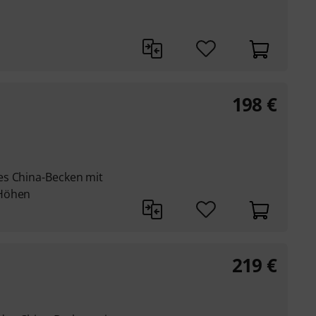
198
€
es China-Becken mit
 Höhen
219
€