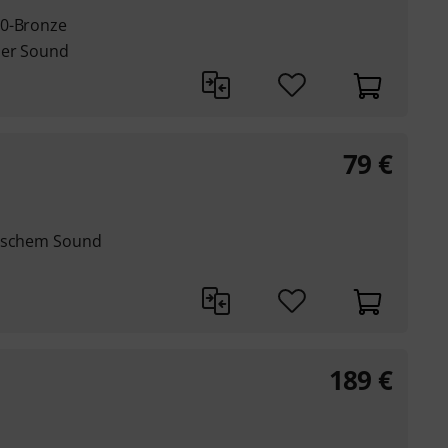
20-Bronze
her Sound
79
€
tischem Sound
189
€