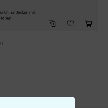
es China-Becken mit
 Höhen
9 €