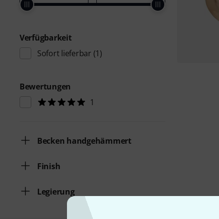
Verfügbarkeit
Sofort lieferbar
(1)
Bewertungen
1
Becken handgehämmert
Finish
Legierung