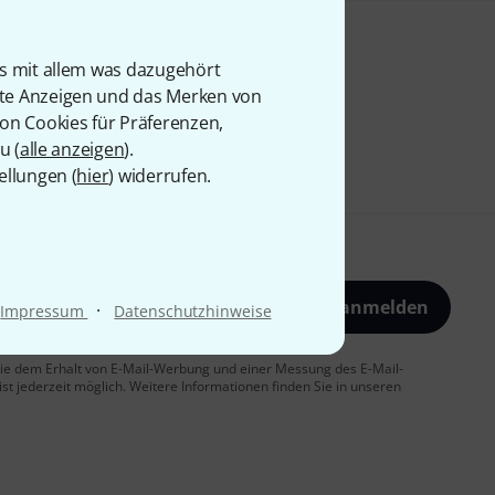
is mit allem was dazugehört
rte Anzeigen und das Merken von
von Cookies für Präferenzen,
u (
alle anzeigen
).
ellungen (
hier
) widerrufen.
Jetzt anmelden
·
Impressum
Datenschutzhinweise
 Sie dem Erhalt von E-Mail-Werbung und einer Messung des E-Mail-
t jederzeit möglich. Weitere Informationen finden Sie in unseren