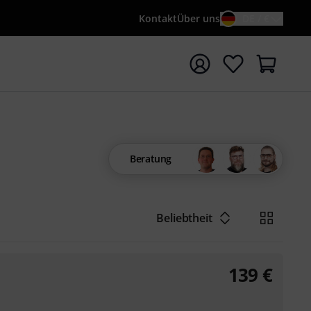
Kontakt
Über uns
DE / €
e mit Suchwort {searchTerm} starten
Beratung
Beliebtheit
139
€