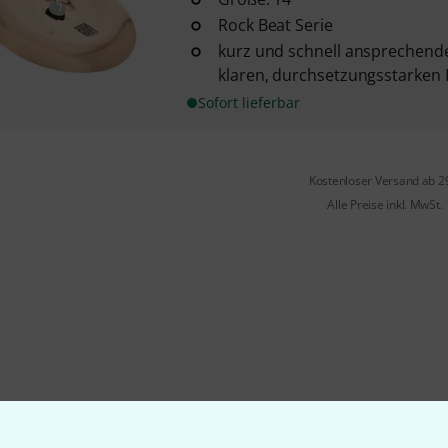
Rock Beat Serie
kurz und schnell ansprechend
klaren, durchsetzungsstarken
Sofort lieferbar
Kostenloser Versand ab 2
Alle Preise inkl. MwSt.