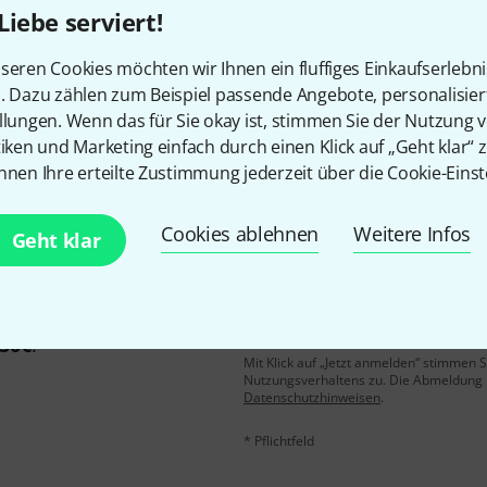
Liebe serviert!
Gefällt Ihnen, was Sie sehen?
seren Cookies möchten wir Ihnen ein fluffiges Einkaufserlebn
n. Dazu zählen zum Beispiel passende Angebote, personalisie
llungen. Wenn das für Sie okay ist, stimmen Sie der Nutzung 
Teilen
Hilfe & Feedback
tiken und Marketing einfach durch einen Klick auf „Geht klar“ z
nnen Ihre erteilte Zustimmung jederzeit über die Cookie-Einst
Cookies ablehnen
Weitere Infos
Geht klar
E-Mail-Adresse
*
 gewinne mit etwas Glück
50€
!
Mit Klick auf „Jetzt anmelden“ stimmen
Nutzungsverhaltens zu. Die Abmeldung is
Datenschutzhinweisen
.
* Pflichtfeld