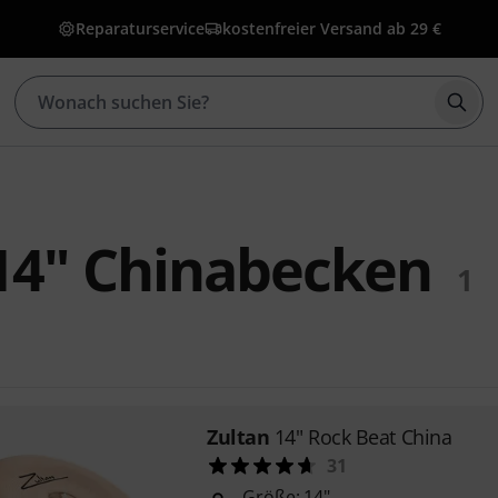
Reparaturservice
kostenfreier Versand ab 29 €
Such
14" Chinabecken
1
Zultan
14" Rock Beat China
31
Größe: 14"