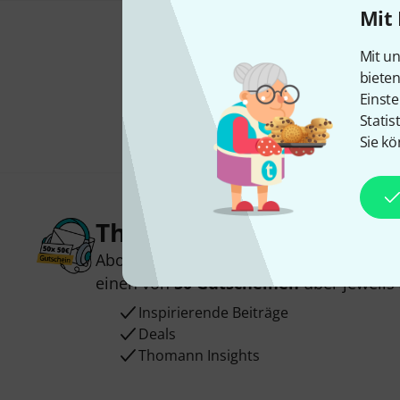
Mit 
Mit un
biete
Einste
Statis
Sie kö
Thomann Newsletter
Abonniere den Thomann Newsletter und
einen von
50 Gutscheinen
über jeweils
Inspirierende Beiträge
Deals
Thomann Insights