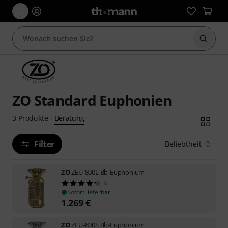
Suche 
ZO Standard Euphonien
Beratung
3
Produkte
·
Filter
Beliebtheit
ZO
ZEU-800L Bb-Euphonium
3
Sofort lieferbar
1.269
€
ZO
ZEU-800S Bb-Euphonium