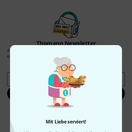
Thomann Newsletter
Abonniere den Thomann Newsletter und gewinne mit
etwas Glück einen von
50 Gutscheinen
über jeweils
50€
!
Inspirierende Beiträge
Deals
Thomann Insights
E-Mail-Adresse
*
Jetzt anmelden
Mit Klick auf „Jetzt anmelden“ stimmen Sie dem Erhalt von E-Mail-
Werbung und einer Messung des E-Mail-Nutzungsverhaltens zu. Die
Abmeldung ist jederzeit möglich. Weitere Informationen finden Sie in
Mit Liebe serviert!
unseren
Datenschutzhinweisen
.
* Pflichtfeld