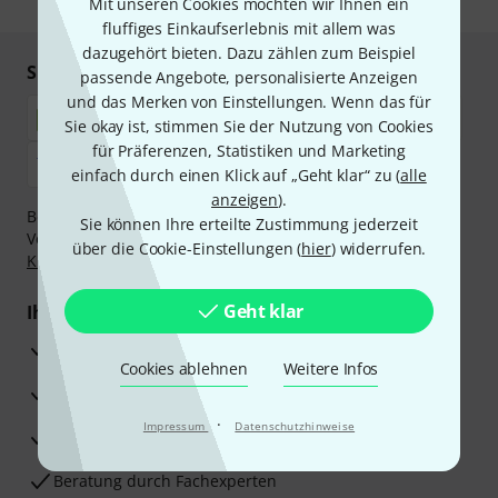
Mit unseren Cookies möchten wir Ihnen ein
fluffiges Einkaufserlebnis mit allem was
dazugehört bieten. Dazu zählen zum Beispiel
Sicher einkaufen & bezahlen
passende Angebote, personalisierte Anzeigen
und das Merken von Einstellungen. Wenn das für
Sie okay ist, stimmen Sie der Nutzung von Cookies
für Präferenzen, Statistiken und Marketing
einfach durch einen Klick auf „Geht klar“ zu (
alle
anzeigen
).
Bezahlen Sie vertraulich und sicher per Nachnahme,
Sie können Ihre erteilte Zustimmung jederzeit
Vorkasse, PayPal, Amazon Pay,
Klarna Sofort bezahlen
,
über die Cookie-Einstellungen (
hier
) widerrufen.
Klarna Ratenzahlung
oder Kreditkarte.
Geht klar
Ihre Vorteile
3 Jahre Thomann Garantie
Cookies ablehnen
Weitere Infos
30 Tage Money-Back-Garantie
·
Impressum
Datenschutzhinweise
Reparaturservice
Beratung durch Fachexperten