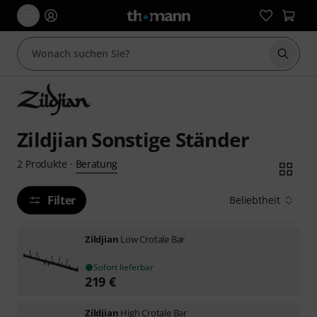
Suche 
Zildjian Sonstige Ständer
Beratung
2
Produkte
·
Filter
Beliebtheit
Zildjian
Low Crotale Bar
Sofort lieferbar
219
€
Zildjian
High Crotale Bar