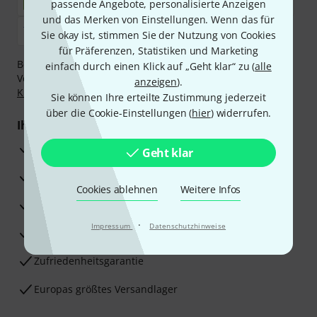
passende Angebote, personalisierte Anzeigen
und das Merken von Einstellungen. Wenn das für
Sie okay ist, stimmen Sie der Nutzung von Cookies
für Präferenzen, Statistiken und Marketing
Bezahlen Sie vertraulich und sicher per Nachnahme,
einfach durch einen Klick auf „Geht klar“ zu (
alle
Vorkasse, PayPal, Amazon Pay,
Klarna Sofort bezahlen
,
anzeigen
).
Klarna Ratenzahlung
oder Kreditkarte.
Sie können Ihre erteilte Zustimmung jederzeit
über die Cookie-Einstellungen (
hier
) widerrufen.
Ihre Vorteile
3 Jahre Thomann Garantie
Geht klar
30 Tage Money-Back-Garantie
Cookies ablehnen
Weitere Infos
Reparaturservice
·
Impressum
Datenschutzhinweise
Beratung durch Fachexperten
Zufriedenheitsgarantie
Europas größtes Versandlager