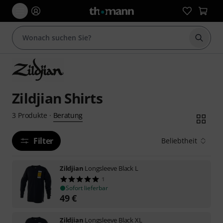
Suche 
Zildjian Shirts
Beratung
3
Produkte
·
Filter
Beliebtheit
Zildjian
Longsleeve Black L
1
Sofort lieferbar
49
€
Zildjian
Longsleeve Black XL