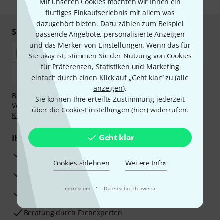
Mit unseren Cookies möchten wir Ihnen ein
fluffiges Einkaufserlebnis mit allem was
dazugehört bieten. Dazu zählen zum Beispiel
Sicher einkaufen & bezahlen
passende Angebote, personalisierte Anzeigen
und das Merken von Einstellungen. Wenn das für
Sie okay ist, stimmen Sie der Nutzung von Cookies
für Präferenzen, Statistiken und Marketing
einfach durch einen Klick auf „Geht klar“ zu (
alle
anzeigen
).
Bezahlen Sie vertraulich und sicher per Nachnahme,
Sie können Ihre erteilte Zustimmung jederzeit
Vorkasse, PayPal, Amazon Pay,
Klarna Sofort bezahlen
,
über die Cookie-Einstellungen (
hier
) widerrufen.
Klarna Ratenzahlung
oder Kreditkarte.
Geht klar
Ihre Vorteile
3 Jahre Thomann Garantie
Cookies ablehnen
Weitere Infos
30 Tage Money-Back-Garantie
·
Impressum
Datenschutzhinweise
Reparaturservice
Beratung durch Fachexperten