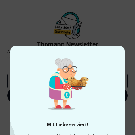
Thomann Newsletter
Abonniere den Thomann Newsletter und gewinne mit
etwas Glück einen von
50 Gutscheinen
über jeweils
50€
!
Inspirierende Beiträge
Deals
Thomann Insights
E-Mail-Adresse
*
Jetzt anmelden
Mit Klick auf „Jetzt anmelden“ stimmen Sie dem Erhalt von E-Mail-
Werbung und einer Messung des E-Mail-Nutzungsverhaltens zu. Die
Abmeldung ist jederzeit möglich. Weitere Informationen finden Sie in
Mit Liebe serviert!
unseren
Datenschutzhinweisen
.
* Pflichtfeld