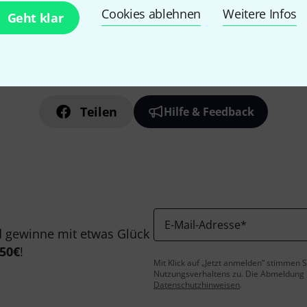
Cookies ablehnen
Weitere Infos
Geht klar
Gefällt Ihnen, was Sie sehen?
Teilen
Hilfe & Feedback
E-Mail-Adresse
*
 gewinne mit etwas Glück
50€
!
Mit Klick auf „Jetzt anmelden“ stimmen
Nutzungsverhaltens zu. Die Abmeldung is
Datenschutzhinweisen
.