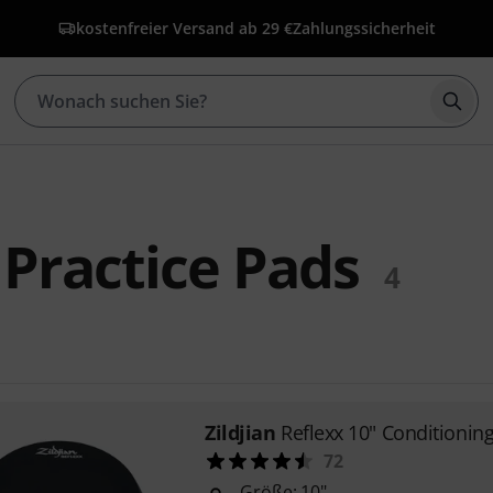
kostenfreier Versand ab 29 €
Zahlungssicherheit
Such
n Practice Pads
4
Zildjian
Reflexx 10" Conditionin
72
Größe: 10"