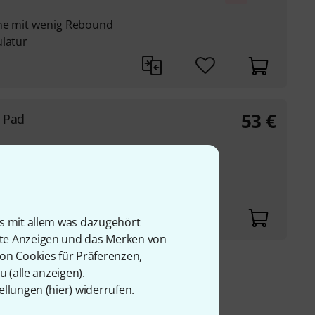
che mit wenig Rebound
ulatur
53
€
e Pad
chaum mit wenig
 der Muskulatur
is mit allem was dazugehört
rte Anzeigen und das Merken von
von Cookies für Präferenzen,
u (
alle anzeigen
).
9 €
ellungen (
hier
) widerrufen.