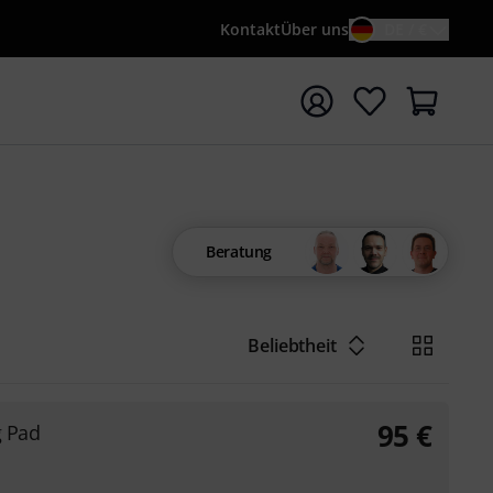
Kontakt
Über uns
DE / €
e mit Suchwort {searchTerm} starten
Beratung
Beliebtheit
95
€
g Pad