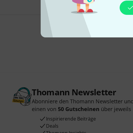
Thomann Newsletter
Abonniere den Thomann Newsletter und
einen von
50 Gutscheinen
über jeweils
Inspirierende Beiträge
Deals