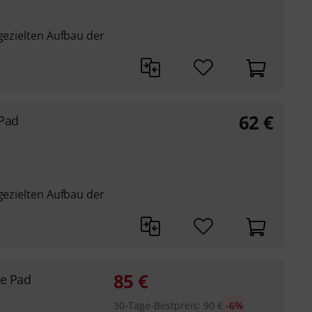
 gezielten Aufbau der
62
€
 Pad
 gezielten Aufbau der
85
€
ce Pad
30-Tage-Bestpreis
:
90
€
-6%