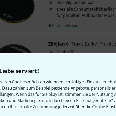
einseitig bespielbar
spezielle Schaumstoffoberflä
für gezielten Aufbau der Musk
Sofort lieferbar
Zildjian
6" Travis Barker Practic
Größe: 6"
doppelseitig bespielbar
Oberfläche aus Polyurethan-S
Liebe serviert!
Rebound für gezielten Aufbau
seren Cookies möchten wir Ihnen ein fluffiges Einkaufserlebn
Sofort lieferbar
n. Dazu zählen zum Beispiel passende Angebote, personalisie
llungen. Wenn das für Sie okay ist, stimmen Sie der Nutzung 
tiken und Marketing einfach durch einen Klick auf „Geht klar“ z
Kostenloser Versand ab 2
nnen Ihre erteilte Zustimmung jederzeit über die Cookie-Einst
Alle Preise inkl. MwSt.