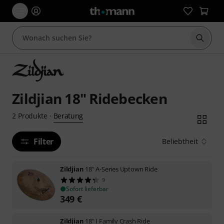
Suche 
Zildjian 18" Ridebecken
Beratung
2
Produkte
·
Filter
Beliebtheit
Zildjian
18" A-Series Uptown Ride
9
Sofort lieferbar
349
€
Zildjian
18" I Family Crash Ride