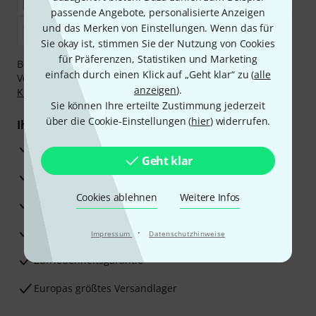
passende Angebote, personalisierte Anzeigen
und das Merken von Einstellungen. Wenn das für
Sie okay ist, stimmen Sie der Nutzung von Cookies
für Präferenzen, Statistiken und Marketing
Bezahlen Sie vertraulich und sicher per Nachnahme,
einfach durch einen Klick auf „Geht klar“ zu (
alle
Vorkasse, PayPal, Amazon Pay,
Klarna Sofort bezahlen
,
anzeigen
).
Klarna Ratenzahlung
oder Kreditkarte.
Sie können Ihre erteilte Zustimmung jederzeit
über die Cookie-Einstellungen (
hier
) widerrufen.
Ihre Vorteile
3 Jahre Thomann Garantie
Geht klar
30 Tage Money-Back-Garantie
Cookies ablehnen
Weitere Infos
Reparaturservice
Beratung durch Fachexperten
·
Impressum
Datenschutzhinweise
Zufriedenheitsgarantie
Europas größtes Versandlager