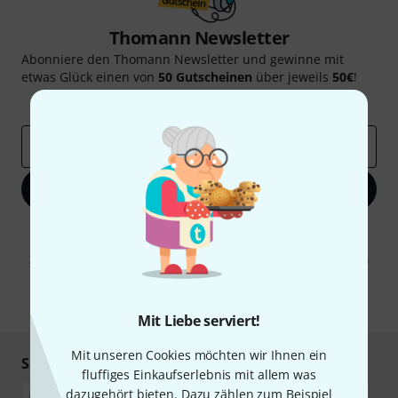
Thomann Newsletter
Abonniere den Thomann Newsletter und gewinne mit
etwas Glück einen von
50 Gutscheinen
über jeweils
50€
!
Inspirierende Beiträge
Deals
Thomann Insights
E-Mail-Adresse
*
Jetzt anmelden
Mit Klick auf „Jetzt anmelden“ stimmen Sie dem Erhalt von E-Mail-
Werbung und einer Messung des E-Mail-Nutzungsverhaltens zu. Die
Abmeldung ist jederzeit möglich. Weitere Informationen finden Sie in
unseren
Datenschutzhinweisen
.
* Pflichtfeld
Mit Liebe serviert!
Mit unseren Cookies möchten wir Ihnen ein
Sicher einkaufen & bezahlen
fluffiges Einkaufserlebnis mit allem was
dazugehört bieten. Dazu zählen zum Beispiel