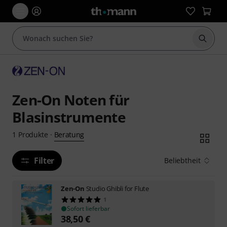
Suche 
Zen-On Noten für
Blasinstrumente
Beratung
1
Produkte
·
Filter
Beliebtheit
Zen-On
Studio Ghibli for Flute
1
Sofort lieferbar
38,50
€