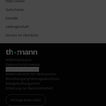
Hilfe-Center
Gutscheine
Kontakt
Ladengeschäft
Service im Überblick
AGB
/
Impressum
Datenschutzhinweise
Cookie-Einstellungen
Widerrufsrecht für Verbraucher
Bestellvorgang/Vertragsabschluss
Mängelhaftungsrecht
Erklärung zur Barrierefreiheit
Vertrag widerrufen