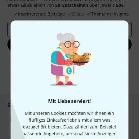
etwas Glück einen von
50 Gutscheinen
über jeweils
50€
!
Inspirierende Beiträge
Deals
Thomann Insights
E-Mail-Adresse
*
Jetzt anmelden
Mit Klick auf „Jetzt anmelden“ stimmen Sie dem Erhalt von E-Mail-
Werbung und einer Messung des E-Mail-Nutzungsverhaltens zu. Die
Abmeldung ist jederzeit möglich. Weitere Informationen finden Sie in
unseren
Datenschutzhinweisen
.
* Pflichtfeld
Mit Liebe serviert!
Sicher einkaufen & bezahlen
Mit unseren Cookies möchten wir Ihnen ein
fluffiges Einkaufserlebnis mit allem was
dazugehört bieten. Dazu zählen zum Beispiel
passende Angebote, personalisierte Anzeigen