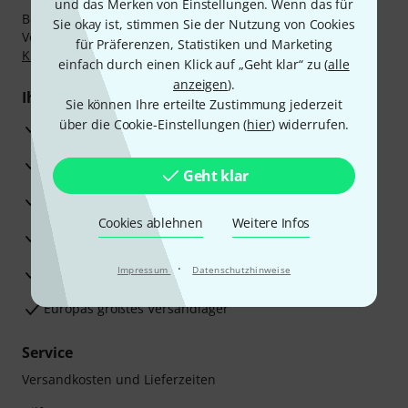
und das Merken von Einstellungen. Wenn das für
Bezahlen Sie vertraulich und sicher per Nachnahme,
Sie okay ist, stimmen Sie der Nutzung von Cookies
Vorkasse, PayPal, Amazon Pay,
Klarna Sofort bezahlen
,
für Präferenzen, Statistiken und Marketing
Klarna Ratenzahlung
oder Kreditkarte.
einfach durch einen Klick auf „Geht klar“ zu (
alle
anzeigen
).
Ihre Vorteile
Sie können Ihre erteilte Zustimmung jederzeit
über die Cookie-Einstellungen (
hier
) widerrufen.
3 Jahre Thomann Garantie
30 Tage Money-Back-Garantie
Geht klar
Reparaturservice
Cookies ablehnen
Weitere Infos
Beratung durch Fachexperten
·
Zufriedenheitsgarantie
Impressum
Datenschutzhinweise
Europas größtes Versandlager
Service
Versandkosten und Lieferzeiten