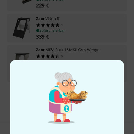
229
€
Zaor
Vision R
1
Sofort lieferbar
339
€
Zaor
MIZA Rack 16 MKII Grey Wenge
5
In 2–3 Wochen lieferbar
599
€
-12%
UVP:
684,25
€
Kostenloser Versand ab 29 €
Alle Preise inkl. MwSt.