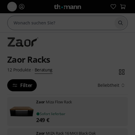
Suche 
Zaor Racks
Beratung
12
Produkte
·
Filter
Beliebtheit
Zaor
Miza Flow Rack
Sofort lieferbar
249
€
Zaor
MIZA Rack 16 MKII Black Oak