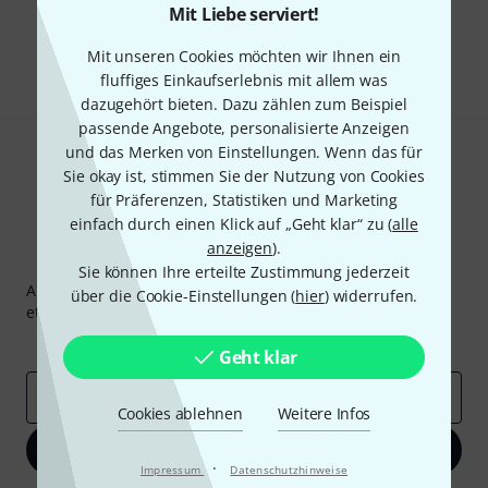
Gefällt Ihnen, was Sie sehen?
Mit Liebe serviert!
Teilen
Mit unseren Cookies möchten wir Ihnen ein
Hilfe & Feedback
fluffiges Einkaufserlebnis mit allem was
dazugehört bieten. Dazu zählen zum Beispiel
passende Angebote, personalisierte Anzeigen
und das Merken von Einstellungen. Wenn das für
Sie okay ist, stimmen Sie der Nutzung von Cookies
für Präferenzen, Statistiken und Marketing
einfach durch einen Klick auf „Geht klar“ zu (
alle
anzeigen
).
Thomann Newsletter
Sie können Ihre erteilte Zustimmung jederzeit
Abonniere den Thomann Newsletter und gewinne mit
über die Cookie-Einstellungen (
hier
) widerrufen.
etwas Glück einen von
50 Gutscheinen
über jeweils
50€
!
Inspirierende Beiträge
Deals
Thomann Insights
Geht klar
E-Mail-Adresse
*
Cookies ablehnen
Weitere Infos
Jetzt anmelden
·
Impressum
Datenschutzhinweise