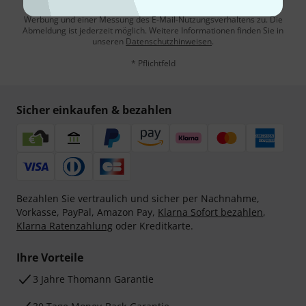
Mit Klick auf „Jetzt anmelden“ stimmen Sie dem Erhalt von E-Mail-
Werbung und einer Messung des E-Mail-Nutzungsverhaltens zu. Die
Abmeldung ist jederzeit möglich. Weitere Informationen finden Sie in
unseren
Datenschutzhinweisen
.
* Pflichtfeld
Sicher einkaufen & bezahlen
Bezahlen Sie vertraulich und sicher per Nachnahme,
Vorkasse, PayPal, Amazon Pay,
Klarna Sofort bezahlen
,
Klarna Ratenzahlung
oder Kreditkarte.
Ihre Vorteile
3 Jahre Thomann Garantie