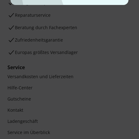
30 Tage Money-Back-Garantie
Reparaturservice
Beratung durch Fachexperten
Zufriedenheitsgarantie
Europas größtes Versandlager
Service
Versandkosten und Lieferzeiten
Hilfe-Center
Gutscheine
Kontakt
Ladengeschäft
Service im Überblick