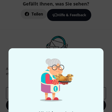
Gefällt Ihnen, was Sie sehen?
Teilen
Hilfe & Feedback
Thomann Newsletter
Abonniere den Thomann Newsletter und gewinne mit
etwas Glück einen von
50 Gutscheinen
über jeweils
50€
!
Inspirierende Beiträge
Deals
Thomann Insights
E-Mail-Adresse
*
Jetzt anmelden