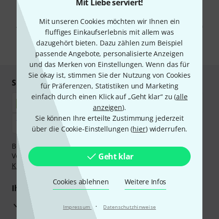
Mit Liebe serviert!
Mit Klick auf „Jetzt anmelden“ stimmen Sie dem Erhalt von E-Mail-
Werbung und einer Messung des E-Mail-Nutzungsverhaltens zu. Die
Mit unseren Cookies möchten wir Ihnen ein
Abmeldung ist jederzeit möglich. Weitere Informationen finden Sie in
fluffiges Einkaufserlebnis mit allem was
unseren
Datenschutzhinweisen
.
dazugehört bieten. Dazu zählen zum Beispiel
* Pflichtfeld
passende Angebote, personalisierte Anzeigen
und das Merken von Einstellungen. Wenn das für
Sie okay ist, stimmen Sie der Nutzung von Cookies
Sicher einkaufen & bezahlen
für Präferenzen, Statistiken und Marketing
einfach durch einen Klick auf „Geht klar“ zu (
alle
anzeigen
).
Sie können Ihre erteilte Zustimmung jederzeit
über die Cookie-Einstellungen (
hier
) widerrufen.
Bezahlen Sie vertraulich und sicher per Nachnahme,
Vorkasse, PayPal, Amazon Pay,
Geht klar
Klarna Sofort bezahlen
,
Klarna Ratenzahlung
oder Kreditkarte.
Cookies ablehnen
Weitere Infos
Ihre Vorteile
3 Jahre Thomann Garantie
·
Impressum
Datenschutzhinweise