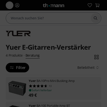
Suche 
Yuer E-Gitarren-Verstärker
Beratung
4
Produkte
·
Filter
Beliebtheit
Yuer
BA-10Pro Mini Busking Amp
13
Sofort lieferbar
49
€
Yuer
BA-10E Portable Amp BT