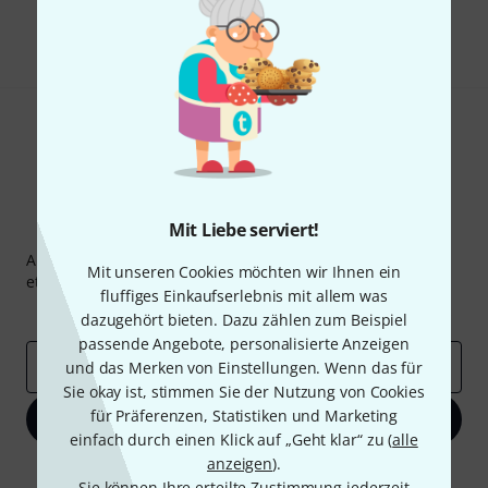
Teilen
Hilfe & Feedback
Mit Liebe serviert!
Thomann Newsletter
Abonniere den Thomann Newsletter und gewinne mit
Mit unseren Cookies möchten wir Ihnen ein
etwas Glück einen von
50 Gutscheinen
über jeweils
50€
!
fluffiges Einkaufserlebnis mit allem was
Inspirierende Beiträge
Deals
Thomann Insights
dazugehört bieten. Dazu zählen zum Beispiel
passende Angebote, personalisierte Anzeigen
E-Mail-Adresse
*
und das Merken von Einstellungen. Wenn das für
Sie okay ist, stimmen Sie der Nutzung von Cookies
für Präferenzen, Statistiken und Marketing
Jetzt anmelden
einfach durch einen Klick auf „Geht klar“ zu (
alle
anzeigen
).
Mit Klick auf „Jetzt anmelden“ stimmen Sie dem Erhalt von E-Mail-
Sie können Ihre erteilte Zustimmung jederzeit