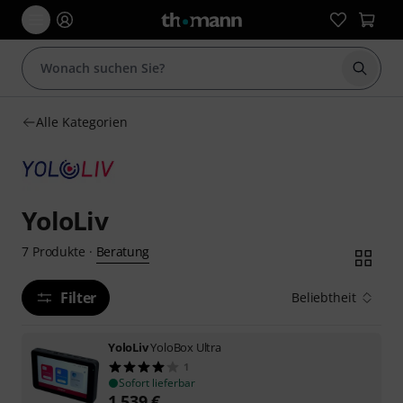
Suche 
Alle Kategorien
YoloLiv
Beratung
7
Produkte
·
Filter
Beliebtheit
YoloLiv
YoloBox Ultra
1
Sofort lieferbar
1.539
€