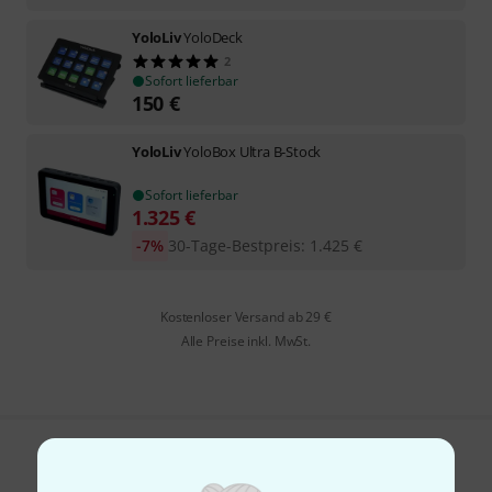
YoloLiv
YoloDeck
2
Sofort lieferbar
150
€
YoloLiv
YoloBox Ultra B-Stock
Sofort lieferbar
1.325
€
-7%
30-Tage-Bestpreis
:
1.425
€
Kostenloser Versand ab 29 €
Alle Preise inkl. MwSt.
Gefällt Ihnen, was Sie sehen?