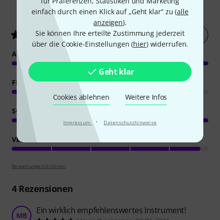
für Präferenzen, Statistiken und Marketing
5
Kundenbewertungen
einfach durch einen Klick auf „Geht klar“ zu (
alle
anzeigen
).
Sie können Ihre erteilte Zustimmung jederzeit
Jetzt bewerten
5
/ 5
über die Cookie-Einstellungen (
hier
) widerrufen.
ANSPRACHE
Geht klar
FEATURES
Cookies ablehnen
Weitere Infos
SOUND
·
Impressum
Datenschutzhinweise
VERARBEITUNG
Bewertungsrichtlinien
4
Rezensionen
Ein wirklich empfehlenswertes Instrument!
MB