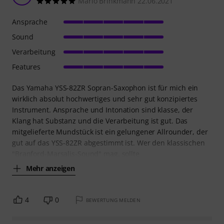
Mario Brinkmann 22.06.2021
Ansprache
Sound
Verarbeitung
Features
Das Yamaha YSS-82ZR Sopran-Saxophon ist für mich ein
wirklich absolut hochwertiges und sehr gut konzipiertes
Instrument. Ansprache und Intonation sind klasse, der
Klang hat Substanz und die Verarbeitung ist gut. Das
mitgelieferte Mundstück ist ein gelungener Allrounder, der
gut auf das YSS-82ZR abgestimmt ist. Wer den klassischen
"Branford-Marsalis-Sound" mag, sollte
Mehr anzeigen
4
0
BEWERTUNG MELDEN