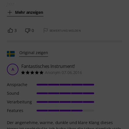
Jazz
Mehr anzeigen
3
0
BEWERTUNG MELDEN
Original zeigen
Fantastisches Instrument!
A
Anonym 07.06.2016
Ansprache
Sound
Verarbeitung
Features
Der angenehme, warme, dunkle und klare Klang dieses
Horns ist spektakulär. Ich habe über die Jahre ziemlich viele