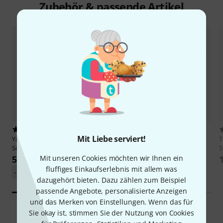
Zubehör & passende Artikel
8
9
Mit Liebe serviert!
Yanagisawa
S-WO20 Elite
Manhasset
Storage Cart 25
Soprano Sax
S
659 €
Mit unseren Cookies möchten wir Ihnen ein
5.579 €
-17%
UVP: 798 €
fluffiges Einkaufserlebnis mit allem was
-10%
UVP: 6.225 €
dazugehört bieten. Dazu zählen zum Beispiel
passende Angebote, personalisierte Anzeigen
und das Merken von Einstellungen. Wenn das für
Sie okay ist, stimmen Sie der Nutzung von Cookies