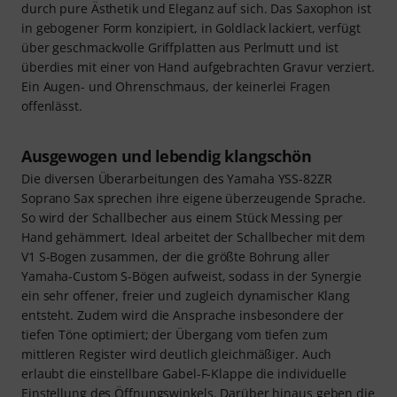
durch pure Ästhetik und Eleganz auf sich. Das Saxophon ist
in gebogener Form konzipiert, in Goldlack lackiert, verfügt
über geschmackvolle Griffplatten aus Perlmutt und ist
überdies mit einer von Hand aufgebrachten Gravur verziert.
Ein Augen- und Ohrenschmaus, der keinerlei Fragen
offenlässt.
Ausgewogen und lebendig klangschön
Die diversen Überarbeitungen des Yamaha YSS-82ZR
Soprano Sax sprechen ihre eigene überzeugende Sprache.
So wird der Schallbecher aus einem Stück Messing per
Hand gehämmert. Ideal arbeitet der Schallbecher mit dem
V1 S-Bogen zusammen, der die größte Bohrung aller
Yamaha-Custom S-Bögen aufweist, sodass in der Synergie
ein sehr offener, freier und zugleich dynamischer Klang
entsteht. Zudem wird die Ansprache insbesondere der
tiefen Töne optimiert; der Übergang vom tiefen zum
mittleren Register wird deutlich gleichmäßiger. Auch
erlaubt die einstellbare Gabel-F-Klappe die individuelle
Einstellung des Öffnungswinkels. Darüber hinaus geben die