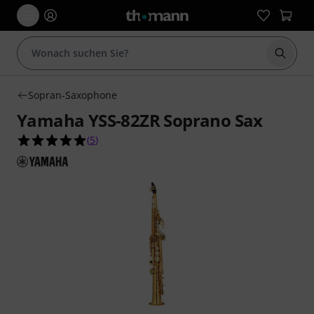
Suche 
Sopran-Saxophone
Yamaha YSS-82ZR Soprano Sax
5.0 von 5 Sternen aus 5 Kundenbewertungen
(
5
)