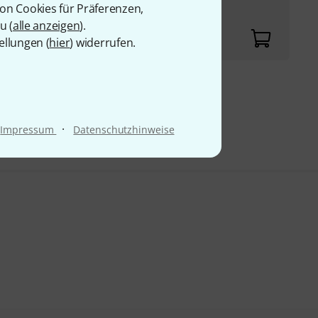
von Cookies für Präferenzen,
u (
alle anzeigen
).
ellungen (
hier
) widerrufen.
9 €
·
Impressum
Datenschutzhinweise