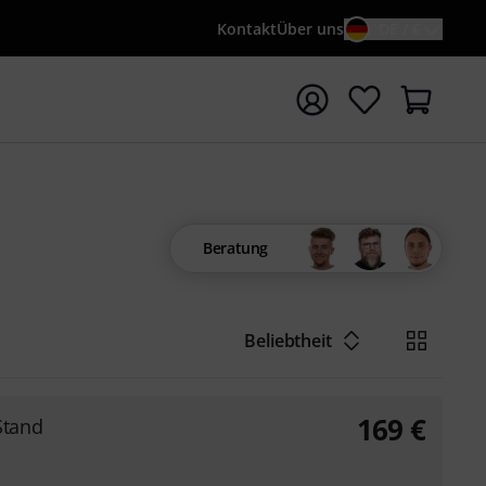
Kontakt
Über uns
DE / €
e mit Suchwort {searchTerm} starten
Beratung
Beliebtheit
169
€
Stand