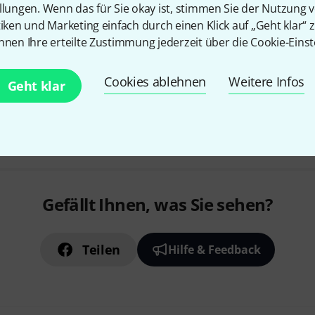
llungen. Wenn das für Sie okay ist, stimmen Sie der Nutzung 
tiken und Marketing einfach durch einen Klick auf „Geht klar“ z
nnen Ihre erteilte Zustimmung jederzeit über die Cookie-Einst
In 3–4 Wochen lieferbar
Cookies ablehnen
Weitere Infos
Geht klar
Kostenloser Versand ab 2
Alle Preise inkl. MwSt.
Gefällt Ihnen, was Sie sehen?
Teilen
Hilfe & Feedback