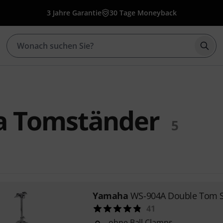
3 Jahre Garantie
30 Tage Moneyback
Such
 Tomständer
5
Yamaha
WS-904A Double Tom 
41
ohne Ball Clamps