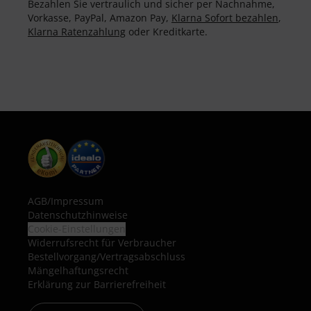
Bezahlen Sie vertraulich und sicher per Nachnahme,
Vorkasse, PayPal, Amazon Pay,
Klarna Sofort bezahlen
,
Klarna Ratenzahlung
oder Kreditkarte.
AGB
/
Impressum
Datenschutzhinweise
Cookie-Einstellungen
Widerrufsrecht für Verbraucher
Bestellvorgang/Vertragsabschluss
Mängelhaftungsrecht
Erklärung zur Barrierefreiheit