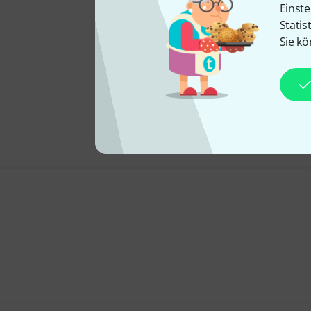
Einste
Statis
Sie kö