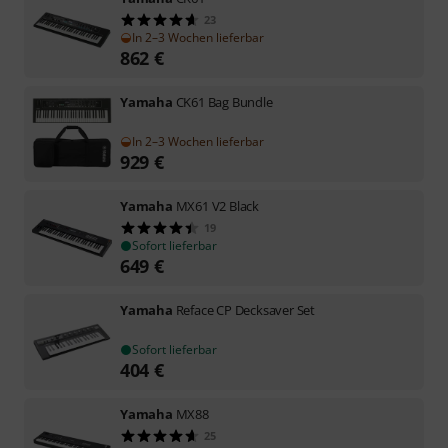
23
In 2–3 Wochen lieferbar
862
€
Yamaha
CK61 Bag Bundle
In 2–3 Wochen lieferbar
929
€
Yamaha
MX61 V2 Black
19
Sofort lieferbar
649
€
Yamaha
Reface CP Decksaver Set
Sofort lieferbar
404
€
Yamaha
MX88
25