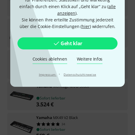
Sofort lieferbar
einfach durch einen Klick auf „Geht klar“ zu (
alle
699
€
anzeigen
).
Sie können Ihre erteilte Zustimmung jederzeit
Yamaha
L-2C Keyboard Stand
über die Cookie-Einstellungen (
hier
) widerrufen.
58
Sofort lieferbar
75
€
Geht klar
Yamaha
LG800 Stand
Cookies ablehnen
Weitere Infos
16
Sofort lieferbar
389
€
·
Impressum
Datenschutzhinweise
Yamaha
Montage M6 B-Stock
Sofort lieferbar
3.524
€
Yamaha
MX49 V2 Black
34
Sofort lieferbar