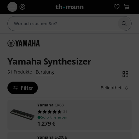
Suche 
Yamaha Synthesizer
Beratung
51
Produkte
·
Filter
Beliebtheit
Yamaha
CK88
31
Sofort lieferbar
1.279
€
Yamaha
L-200 B