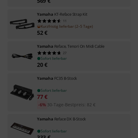
569
€
Yamaha
KT-Reface Strap Kit
11
Kurzfristig lieferbar (2–5 Tage)
52
€
Yamaha
Reface, Tenori On Midi Cable
27
Sofort lieferbar
20
€
Yamaha
FC35 B-Stock
Sofort lieferbar
77
€
-6%
30-Tage-Bestpreis
:
82
€
Yamaha
Reface DX B-Stock
Sofort lieferbar
333
€