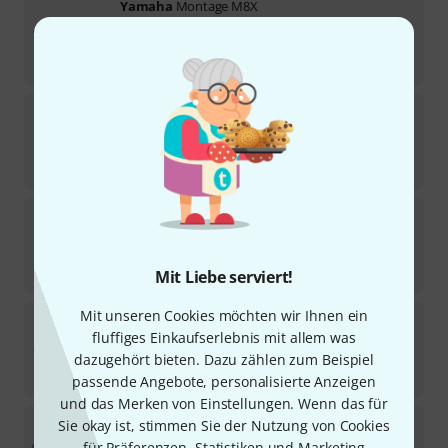
Yamaha
Montage M8X
4
In 8–10 Wochen lieferbar
4.880
€
Yamaha
Reface DX Decksaver Set
Sofort lieferbar
385
€
Yamaha
Reface CS Decksaver Set
Sofort lieferbar
414
€
Mit Liebe serviert!
Mit unseren Cookies möchten wir Ihnen ein
Yamaha
Reface YC Decksaver Set
fluffiges Einkaufserlebnis mit allem was
Sofort lieferbar
dazugehört bieten. Dazu zählen zum Beispiel
396
€
passende Angebote, personalisierte Anzeigen
und das Merken von Einstellungen. Wenn das für
Yamaha
MX61 V2 Blue
Sie okay ist, stimmen Sie der Nutzung von Cookies
15
für Präferenzen, Statistiken und Marketing