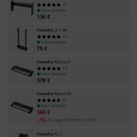
15
Sofort lieferbar
136
€
Yamaha
LP-1 BK
123
Sofort lieferbar
75
€
Yamaha
Reface CP
210
Sofort lieferbar
378
€
Yamaha
Reface DX
91
Sofort lieferbar
360
€
-7%
30-Tage-Bestpreis
:
388
€
Yamaha
FC-7