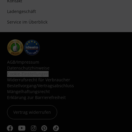
Kontakt
Ladengeschäft
Service im Überblick
AGB
/
Impressum
Datenschutzhinweise
Cookie-Einstellungen
Widerrufsrecht für Verbraucher
Bestellvorgang/Vertragsabschluss
Mängelhaftungsrecht
Erklärung zur Barrierefreiheit
Vertrag widerrufen