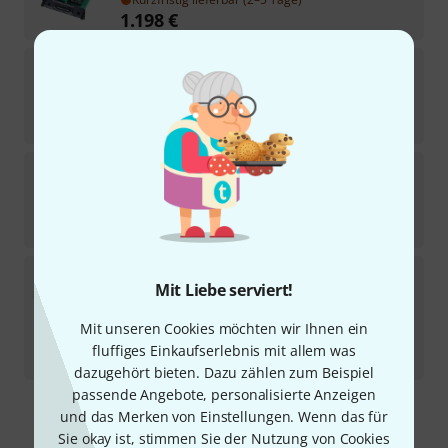
1.198
€
Yamaha
MY4-AD
2
Auf Anfrage
539
€
Yamaha
MY8 DA96
3
Auf Anfrage
849
€
Yamaha
RY16MLSILK B-Stock
Mit Liebe serviert!
Sofort lieferbar
Mit unseren Cookies möchten wir Ihnen ein
4.298
€
fluffiges Einkaufserlebnis mit allem was
-7%
30-Tage-Bestpreis
:
4.598
€
dazugehört bieten. Dazu zählen zum Beispiel
passende Angebote, personalisierte Anzeigen
und das Merken von Einstellungen. Wenn das für
Kostenloser Versand ab 29 €
Sie okay ist, stimmen Sie der Nutzung von Cookies
Alle Preise inkl. MwSt.