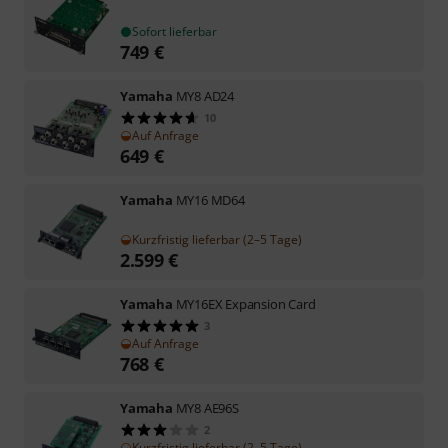
Sofort lieferbar
749
€
Yamaha
MY8 AD24
10
Auf Anfrage
649
€
Yamaha
MY16 MD64
Kurzfristig lieferbar (2–5 Tage)
2.599
€
Yamaha
MY16EX Expansion Card
3
Auf Anfrage
768
€
Yamaha
MY8 AE96S
2
Kurzfristig lieferbar (2–5 Tage)