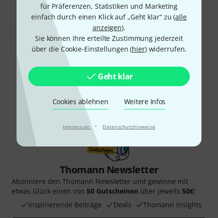
für Präferenzen, Statistiken und Marketing
einfach durch einen Klick auf „Geht klar“ zu (
alle
anzeigen
).
Sie können Ihre erteilte Zustimmung jederzeit
über die Cookie-Einstellungen (
hier
) widerrufen.
Gefällt Ihnen, was Sie sehen?
Teilen
Geht klar
Hilfe & Feedback
Cookies ablehnen
Weitere Infos
·
Impressum
Datenschutzhinweise
Thomann Newsletter
Abonniere den Thomann Newsletter und gewinne mit
etwas Glück einen von
50 Gutscheinen
über jeweils
50€
!
Inspirierende Beiträge
Deals
Thomann Insights