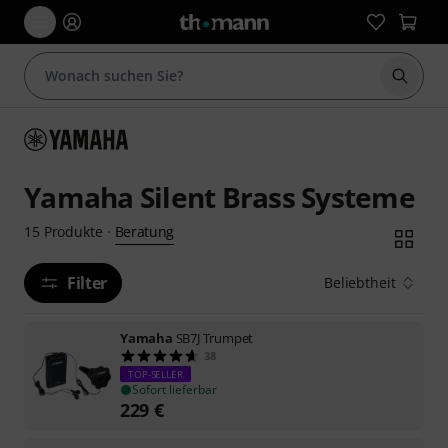
Suche 
Yamaha Silent Brass Systeme
Beratung
15
Produkte
·
Filter
Beliebtheit
Yamaha
SB7J Trumpet
38
TOP-SELLER
Sofort lieferbar
229
€