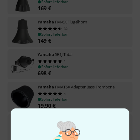
Sofort lieferbar
169
€
Yamaha
PM-6X Flugelhorn
32
Sofort lieferbar
149
€
Yamaha
SB1J Tuba
1
Sofort lieferbar
698
€
Yamaha
PMAT5X Adapter Bass Trombone
4
Sofort lieferbar
19,90
€
Yamaha
PM-1X Tuba
2
In 3–4 Wochen lieferbar
549
€