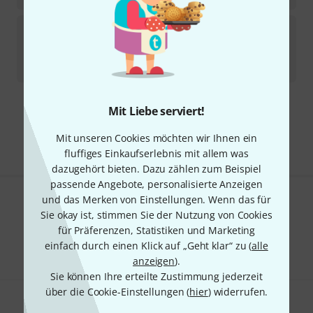
Yamaha
Silent Brass Cable (old)
3
Sofort lieferbar
19,80
€
Mit Liebe serviert!
Kostenloser Versand ab 29 €
Alle Preise inkl. MwSt.
Mit unseren Cookies möchten wir Ihnen ein
fluffiges Einkaufserlebnis mit allem was
dazugehört bieten. Dazu zählen zum Beispiel
passende Angebote, personalisierte Anzeigen
und das Merken von Einstellungen. Wenn das für
Gefällt Ihnen, was Sie sehen?
Sie okay ist, stimmen Sie der Nutzung von Cookies
für Präferenzen, Statistiken und Marketing
Teilen
Hilfe & Feedback
einfach durch einen Klick auf „Geht klar“ zu (
alle
anzeigen
).
Sie können Ihre erteilte Zustimmung jederzeit
über die Cookie-Einstellungen (
hier
) widerrufen.