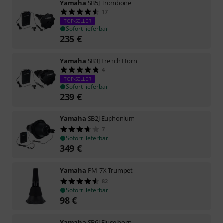
Yamaha
SB5J Trombone
17
TOP-SELLER
Sofort lieferbar
235
€
Yamaha
SB3J French Horn
4
TOP-SELLER
Sofort lieferbar
239
€
Yamaha
SB2J Euphonium
7
Sofort lieferbar
349
€
Yamaha
PM-7X Trumpet
82
Sofort lieferbar
98
€
Yamaha
SB6J Flugelhorn