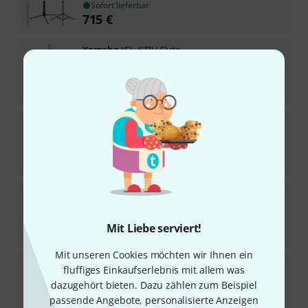
Sofort lieferbar
715
€
Yamaha
YFL-677H Flute
Sofort lieferbar
5.898
€
Yamaha
YFL-677 Flute
Sofort lieferbar
4.849
€
Yamaha
YFL-577H Flute
Sofort lieferbar
Mit Liebe serviert!
3.798
€
Mit unseren Cookies möchten wir Ihnen ein
Yamaha
YFL-372 Flute Set
fluffiges Einkaufserlebnis mit allem was
dazugehört bieten. Dazu zählen zum Beispiel
Sofort lieferbar
passende Angebote, personalisierte Anzeigen
1.349
€