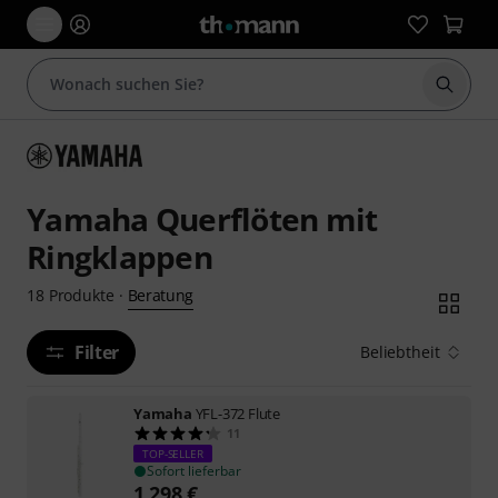
Suche 
Yamaha Querflöten mit
Ringklappen
Beratung
18
Produkte
·
Filter
Beliebtheit
Yamaha
YFL-372 Flute
11
TOP-SELLER
Sofort lieferbar
1.298
€