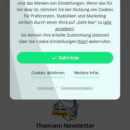
und das Merken von Einstellungen. Wenn das für
Sie okay ist, stimmen Sie der Nutzung von Cookies
für Präferenzen, Statistiken und Marketing
Kostenloser Versand ab 29 €
einfach durch einen Klick auf „Geht klar“ zu (
alle
Alle Preise inkl. MwSt.
anzeigen
).
Sie können Ihre erteilte Zustimmung jederzeit
über die Cookie-Einstellungen (
hier
) widerrufen.
Gefällt Ihnen, was Sie sehen?
Geht klar
Teilen
Hilfe & Feedback
Cookies ablehnen
Weitere Infos
·
Impressum
Datenschutzhinweise
Thomann Newsletter