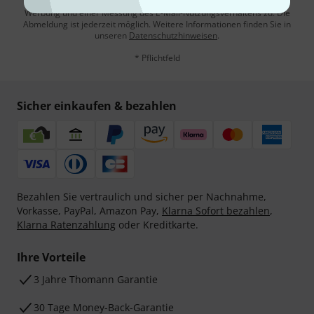
Mit Klick auf „Jetzt anmelden“ stimmen Sie dem Erhalt von E-Mail-
Werbung und einer Messung des E-Mail-Nutzungsverhaltens zu. Die
Abmeldung ist jederzeit möglich. Weitere Informationen finden Sie in
unseren
Datenschutzhinweisen
.
* Pflichtfeld
Sicher einkaufen & bezahlen
Bezahlen Sie vertraulich und sicher per Nachnahme,
Vorkasse, PayPal, Amazon Pay,
Klarna Sofort bezahlen
,
Klarna Ratenzahlung
oder Kreditkarte.
Ihre Vorteile
3 Jahre Thomann Garantie
30 Tage Money-Back-Garantie