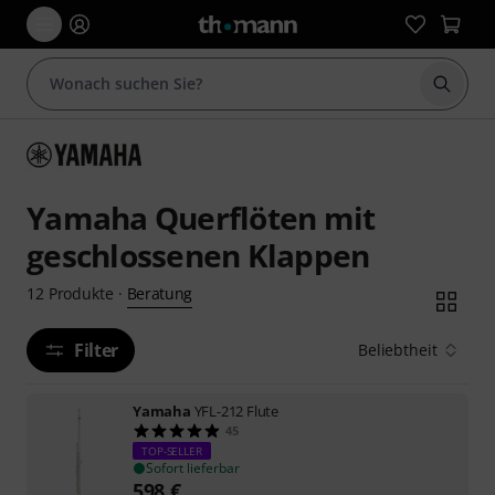
Suche 
Yamaha Querflöten mit
geschlossenen Klappen
Beratung
12
Produkte
·
Filter
Beliebtheit
Yamaha
YFL-212 Flute
45
TOP-SELLER
Sofort lieferbar
598
€