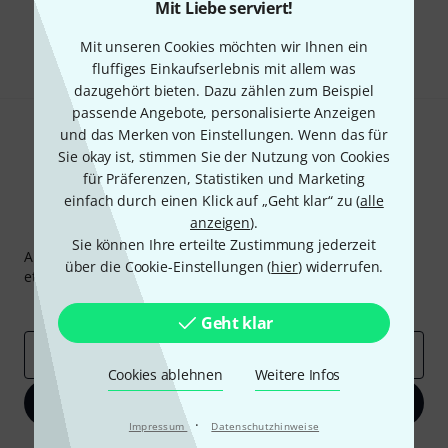
Mit Liebe serviert!
Teilen
Hilfe & Feedback
Mit unseren Cookies möchten wir Ihnen ein
fluffiges Einkaufserlebnis mit allem was
dazugehört bieten. Dazu zählen zum Beispiel
passende Angebote, personalisierte Anzeigen
und das Merken von Einstellungen. Wenn das für
Sie okay ist, stimmen Sie der Nutzung von Cookies
für Präferenzen, Statistiken und Marketing
einfach durch einen Klick auf „Geht klar“ zu (
alle
anzeigen
).
Thomann Newsletter
Sie können Ihre erteilte Zustimmung jederzeit
Abonniere den Thomann Newsletter und gewinne mit
über die Cookie-Einstellungen (
hier
) widerrufen.
etwas Glück einen von
50 Gutscheinen
über jeweils
50€
!
Inspirierende Beiträge
Deals
Thomann Insights
Geht klar
E-Mail-Adresse
*
Cookies ablehnen
Weitere Infos
Jetzt anmelden
·
Impressum
Datenschutzhinweise