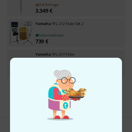
Auf Anfrage
3.349
€
Yamaha
YFL-212 Flute Set 2
Sofort lieferbar
739
€
Yamaha
YFL-617 Flute
1
Auf Anfrage
4.898
€
Kostenloser Versand ab 29 €
Alle Preise inkl. MwSt.
Gefällt Ihnen, was Sie sehen?