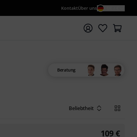
Kontakt
Über uns
DE / €
e mit Suchwort {searchTerm} starten
Beratung
Beliebtheit
109
€