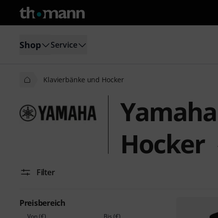
Shop
Service
Klavierbänke und Hocker
Yamaha 
Hocker
Filter
Preisbereich
Von (€)
Bis (€)