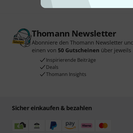
Thomann Newsletter
Abonniere den Thomann Newsletter und
einen von
50 Gutscheinen
über jeweils
Inspirierende Beiträge
Deals
Thomann Insights
Sicher einkaufen & bezahlen