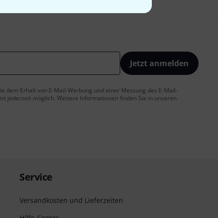
Jetzt anmelden
 Sie dem Erhalt von E-Mail-Werbung und einer Messung des E-Mail-
t jederzeit möglich. Weitere Informationen finden Sie in unseren
Service
Versandkosten und Lieferzeiten
Hilfe-Center