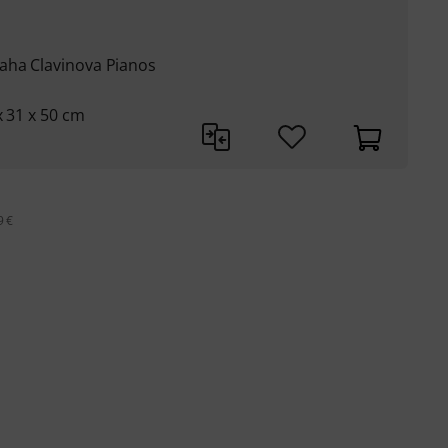
aha Clavinova Pianos
x 31 x 50 cm
9 €