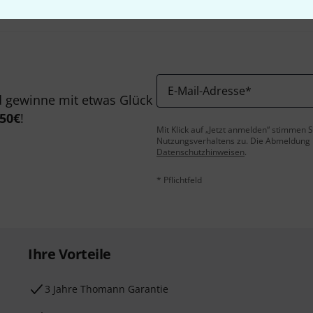
E-Mail-Adresse
*
 gewinne mit etwas Glück
50€
!
Mit Klick auf „Jetzt anmelden“ stimmen
Nutzungsverhaltens zu. Die Abmeldung is
Datenschutzhinweisen
.
* Pflichtfeld
Ihre Vorteile
3 Jahre Thomann Garantie