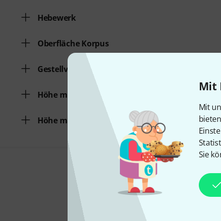
Hebewerk
Oberfläche Korpus
Gestellverbindung
Mit 
Höhe minimal
Mit un
biete
Höhe maximal
Einste
Statis
Sie kö