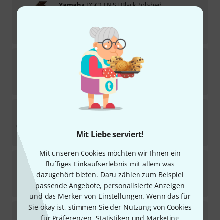
Yamaha
DGC1 EN ST Black Polished
Sofort lieferbar
39.990
€
Yamaha
GB1 K SC3 PWH Grand Piano
Sofort lieferbar
17.990
€
Yamaha
D C1 X EN Black Polished
Auf Anfrage
Mit Liebe serviert!
45.590
€
Mit unseren Cookies möchten wir Ihnen ein
Yamaha
C 2 X SH3 PE Silent Grand
fluffiges Einkaufserlebnis mit allem was
dazugehört bieten. Dazu zählen zum Beispiel
Sofort lieferbar
passende Angebote, personalisierte Anzeigen
34.990
€
und das Merken von Einstellungen. Wenn das für
Sie okay ist, stimmen Sie der Nutzung von Cookies
Yamaha
C 3 X SH3 PE Silent Grand
für Präferenzen, Statistiken und Marketing