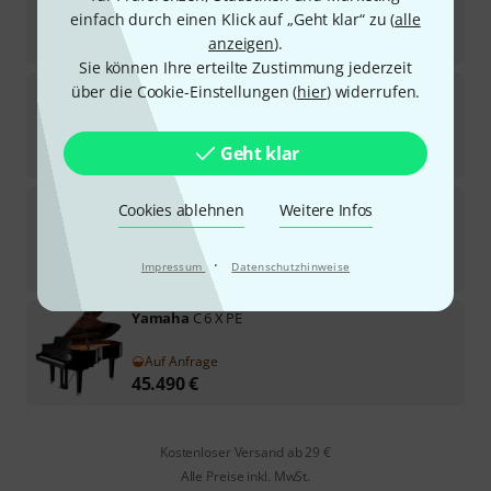
einfach durch einen Klick auf „Geht klar“ zu (
alle
Auf Anfrage
39.990
€
anzeigen
).
Sie können Ihre erteilte Zustimmung jederzeit
Yamaha
C 3 STMI (Studio) Black
über die Cookie-Einstellungen (
hier
) widerrufen.
Auf Anfrage
Geht klar
27.990
€
Yamaha
C 1 X SH3 PE Silent Grand
Cookies ablehnen
Weitere Infos
Auf Anfrage
·
32.490
€
Impressum
Datenschutzhinweise
Yamaha
C 6 X PE
Auf Anfrage
45.490
€
Kostenloser Versand ab 29 €
Alle Preise inkl. MwSt.