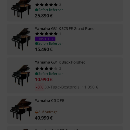
2
Sofort lieferbar
25.890
€
Yamaha
GB1 K SC3 PE Grand Piano
1
TOP-SELLER
Sofort lieferbar
15.490
€
Yamaha
GB1 K Black Polished
2
Sofort lieferbar
10.990
€
-8%
30-Tage-Bestpreis
:
11.990
€
Yamaha
C 5 X PE
Auf Anfrage
40.990
€