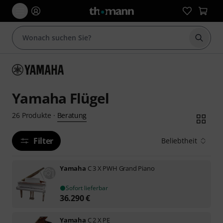
Suche 
Yamaha Flügel
Beratung
26
Produkte
·
Filter
Beliebtheit
Yamaha
C 3 X PWH Grand Piano
Sofort lieferbar
36.290
€
Yamaha
C 2 X PE