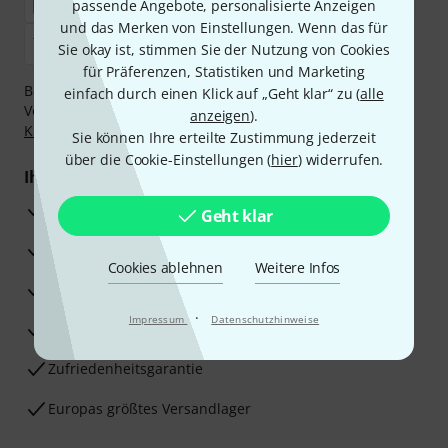
passende Angebote, personalisierte Anzeigen
und das Merken von Einstellungen. Wenn das für
Sie okay ist, stimmen Sie der Nutzung von Cookies
für Präferenzen, Statistiken und Marketing
Bezahlen Sie vertraulich und sicher per Nachnahme,
einfach durch einen Klick auf „Geht klar“ zu (
alle
Vorkasse, PayPal, Amazon Pay,
Klarna Sofort bezahlen
,
anzeigen
).
Klarna Ratenzahlung
oder Kreditkarte.
Sie können Ihre erteilte Zustimmung jederzeit
über die Cookie-Einstellungen (
hier
) widerrufen.
Ihre Vorteile
3 Jahre Thomann Garantie
Geht klar
30 Tage Money-Back-Garantie
Cookies ablehnen
Weitere Infos
Reparaturservice
·
Impressum
Datenschutzhinweise
Beratung durch Fachexperten
Zufriedenheitsgarantie
Europas größtes Versandlager