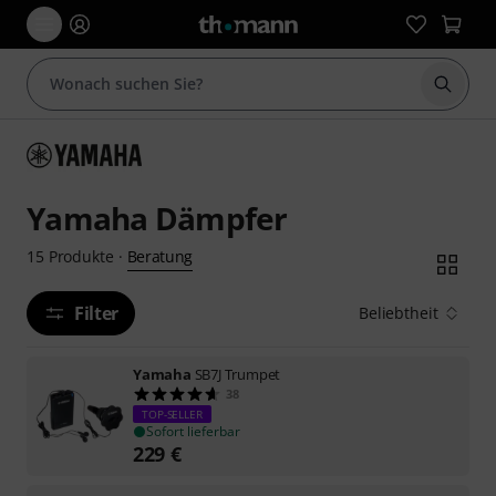
Suche 
Yamaha Dämpfer
Beratung
15
Produkte
·
Filter
Beliebtheit
Yamaha
SB7J Trumpet
38
TOP-SELLER
Sofort lieferbar
229
€