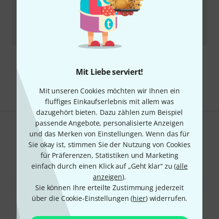
Yamaha
Silent Brass Cable (old)
3
Sofort lieferbar
19,80
€
Kostenloser Versand ab 29 €
Mit Liebe serviert!
Alle Preise inkl. MwSt.
Mit unseren Cookies möchten wir Ihnen ein
fluffiges Einkaufserlebnis mit allem was
dazugehört bieten. Dazu zählen zum Beispiel
passende Angebote, personalisierte Anzeigen
Gefällt Ihnen, was Sie sehen?
und das Merken von Einstellungen. Wenn das für
Sie okay ist, stimmen Sie der Nutzung von Cookies
Teilen
für Präferenzen, Statistiken und Marketing
Hilfe & Feedback
einfach durch einen Klick auf „Geht klar“ zu (
alle
anzeigen
).
Sie können Ihre erteilte Zustimmung jederzeit
über die Cookie-Einstellungen (
hier
) widerrufen.