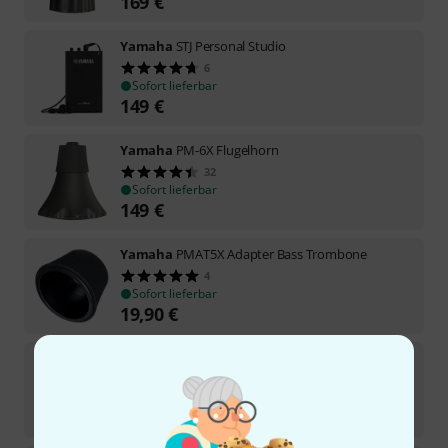
169
€
Yamaha
STJ Personal Studio
6
Sofort lieferbar
149
€
Yamaha
PM-6X Flugelhorn
32
Sofort lieferbar
149
€
Yamaha
PMAT5X Adapter Bass Trombone
4
Sofort lieferbar
19,90
€
Yamaha
PM-1X Tuba
2
In 3–4 Wochen lieferbar
549
€