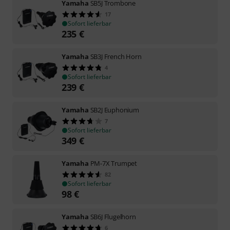
Yamaha
SB5J Trombone
17
Sofort lieferbar
235
€
Yamaha
SB3J French Horn
4
Sofort lieferbar
239
€
Yamaha
SB2J Euphonium
7
Sofort lieferbar
349
€
Yamaha
PM-7X Trumpet
82
Sofort lieferbar
98
€
Yamaha
SB6J Flugelhorn
6