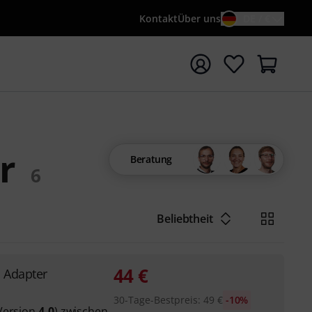
Kontakt
Über uns
DE / €
e mit Suchwort {searchTerm} starten
r
Beratung
6
Beliebtheit
44
€
 Adapter
30-Tage-Bestpreis
:
49
€
-10%
Version
4.0
) zwischen