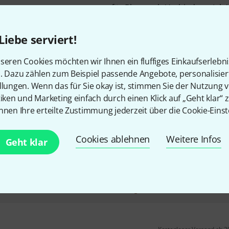
für Bluetooth-Verbindung (ab
USB-to Host Buchse (Keyboard, D
Bluetooth 4.0
Liebe serviert!
unterstützte Betriebssysteme:
OSX Yosemite oder höher
seren Cookies möchten wir Ihnen ein fluffiges Einkaufserlebn
n. Dazu zählen zum Beispiel passende Angebote, personalisie
Sofort lieferbar
llungen. Wenn das für Sie okay ist, stimmen Sie der Nutzung 
tiken und Marketing einfach durch einen Klick auf „Geht klar“ z
Yamaha
SWP 1-16MMF
nnen Ihre erteilte Zustimmung jederzeit über die Cookie-Einst
SWP1 Serie
12 Ethercon und 4 RJ45 Steckplä
Cookies ablehnen
Weitere Infos
Geht klar
hinten)
zwei Steckplätze, einmal mit 
und ein Steckplatz für option
Auf Anfrage