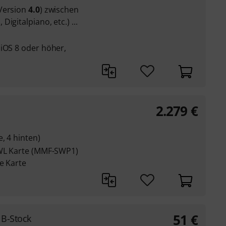
 Version
4.0
) zwischen
igitalpiano, etc.) ...
 iOS 8 oder höher,
2.279
€
, 4 hinten)
LWL Karte (MMF-SWP1)
le Karte
51
€
 B-Stock