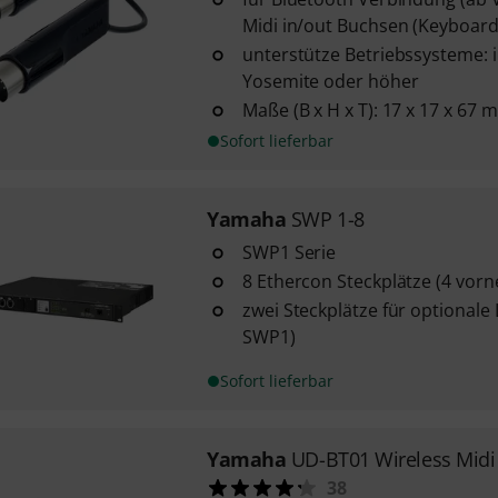
Midi in/out Buchsen (Keyboard, 
unterstütze Betriebssysteme: 
Yosemite oder höher
Maße (B x H x T): 17 x 17 x 67 
Sofort lieferbar
Yamaha
SWP 1-8
SWP1 Serie
8 Ethercon Steckplätze (4 vorne
zwei Steckplätze für optional
SWP1)
Sofort lieferbar
Yamaha
UD-BT01 Wireless Midi
38