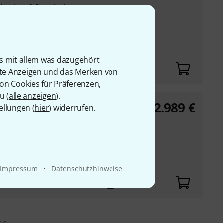
 Version
4.0
) zwischen
igitalpiano, etc.) ...
 iOS 8 oder höher,
is mit allem was dazugehört
rte Anzeigen und das Merken von
von Cookies für Präferenzen,
u (
alle anzeigen
).
2.989
€
ellungen (
hier
) widerrufen.
tze (4 vorne, 8 + 4
LWL Karte (MMF-SWP1)
·
Impressum
Datenschutzhinweise
ale Karte (MMF-SWP1)