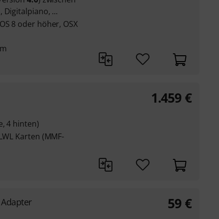
Digitalpiano, ...
iOS 8 oder höher, OSX
mm
1.459
€
, 4 hinten)
e LWL Karten (MMF-
59
€
 Adapter