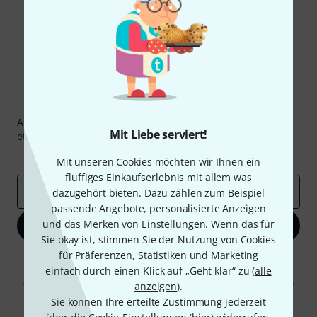
Thomann Newsletter
Abonniere den Thomann Newsletter und gewinne mit
Mit Liebe serviert!
etwas Glück einen von
50 Gutscheinen
über jeweils
50€
!
Inspirierende Beiträge
Deals
Thomann Insights
Mit unseren Cookies möchten wir Ihnen ein
fluffiges Einkaufserlebnis mit allem was
E-Mail-Adresse
*
dazugehört bieten. Dazu zählen zum Beispiel
passende Angebote, personalisierte Anzeigen
und das Merken von Einstellungen. Wenn das für
Jetzt anmelden
Sie okay ist, stimmen Sie der Nutzung von Cookies
für Präferenzen, Statistiken und Marketing
Mit Klick auf „Jetzt anmelden“ stimmen Sie dem Erhalt von E-Mail-
einfach durch einen Klick auf „Geht klar“ zu (
alle
Werbung und einer Messung des E-Mail-Nutzungsverhaltens zu. Die
Abmeldung ist jederzeit möglich. Weitere Informationen finden Sie in
anzeigen
).
unseren
Datenschutzhinweisen
.
Sie können Ihre erteilte Zustimmung jederzeit
* Pflichtfeld