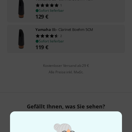
1
Sofort lieferbar
129
€
Yamaha
Bb- Clarinet Boehm 5CM
2
Sofort lieferbar
119
€
Kostenloser Versand ab 29 €
Alle Preise inkl. MwSt.
Gefällt Ihnen, was Sie sehen?
Teilen
Hilfe & Feedback