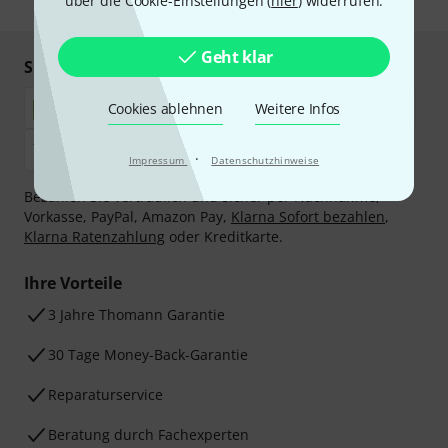
über die Cookie-Einstellungen (
hier
) widerrufen.
Geht klar
Sicher einkaufen & bezahlen
Cookies ablehnen
Weitere Infos
·
Impressum
Datenschutzhinweise
Bezahlen Sie vertraulich und sicher per Nachnahme,
Vorkasse, PayPal, Amazon Pay,
Klarna Sofort bezahlen
,
Klarna Ratenzahlung
oder Kreditkarte.
Ihre Vorteile
3 Jahre Thomann Garantie
30 Tage Money-Back-Garantie
Reparaturservice
Beratung durch Fachexperten