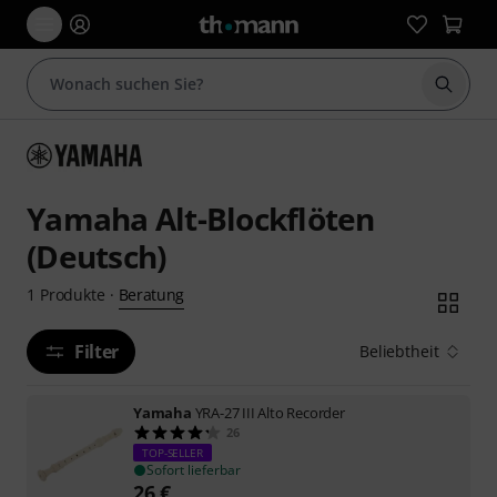
Suche 
Yamaha Alt-Blockflöten
(Deutsch)
Beratung
1
Produkte
·
Filter
Beliebtheit
Yamaha
YRA-27 III Alto Recorder
26
TOP-SELLER
Sofort lieferbar
26
€