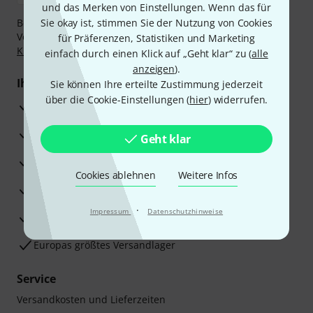
und das Merken von Einstellungen. Wenn das für
Bezahlen Sie vertraulich und sicher per Nachnahme,
Sie okay ist, stimmen Sie der Nutzung von Cookies
Vorkasse, PayPal, Amazon Pay,
Klarna Sofort bezahlen
,
für Präferenzen, Statistiken und Marketing
Klarna Ratenzahlung
oder Kreditkarte.
einfach durch einen Klick auf „Geht klar“ zu (
alle
anzeigen
).
Ihre Vorteile
Sie können Ihre erteilte Zustimmung jederzeit
über die Cookie-Einstellungen (
hier
) widerrufen.
3 Jahre Thomann Garantie
30 Tage Money-Back-Garantie
Geht klar
Reparaturservice
Cookies ablehnen
Weitere Infos
Beratung durch Fachexperten
·
Impressum
Datenschutzhinweise
Zufriedenheitsgarantie
Europas größtes Versandlager
Service
Versandkosten und Lieferzeiten