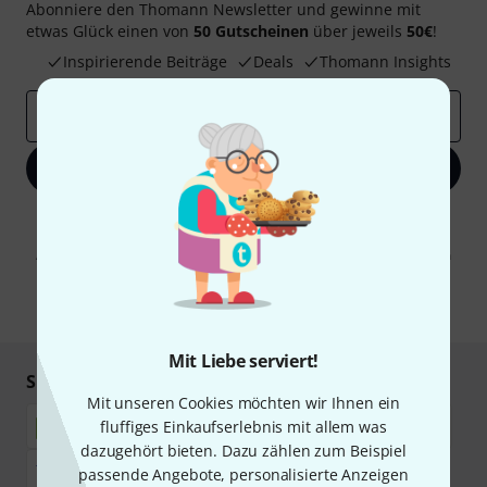
Abonniere den Thomann Newsletter und gewinne mit
etwas Glück einen von
50 Gutscheinen
über jeweils
50€
!
Inspirierende Beiträge
Deals
Thomann Insights
E-Mail-Adresse
*
Jetzt anmelden
Mit Klick auf „Jetzt anmelden“ stimmen Sie dem Erhalt von E-Mail-
Werbung und einer Messung des E-Mail-Nutzungsverhaltens zu. Die
Abmeldung ist jederzeit möglich. Weitere Informationen finden Sie in
unseren
Datenschutzhinweisen
.
* Pflichtfeld
Mit Liebe serviert!
Sicher einkaufen & bezahlen
Mit unseren Cookies möchten wir Ihnen ein
fluffiges Einkaufserlebnis mit allem was
dazugehört bieten. Dazu zählen zum Beispiel
passende Angebote, personalisierte Anzeigen