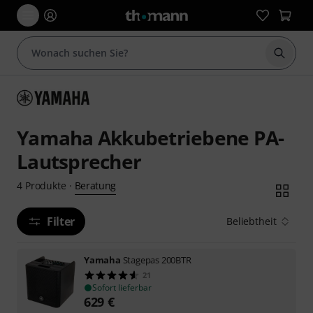
Suche 
Yamaha Akkubetriebene PA-
Lautsprecher
Beratung
4
Produkte
·
Filter
Beliebtheit
Yamaha
Stagepas 200BTR
21
Sofort lieferbar
629
€