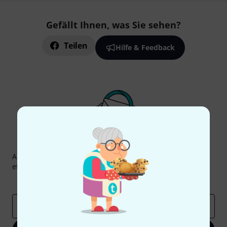
Gefällt Ihnen, was Sie sehen?
Teilen
Hilfe & Feedback
Thomann Newsletter
Abonniere den Thomann Newsletter und gewinne mit
etwas Glück einen von
50 Gutscheinen
über jeweils
50€
!
Inspirierende Beiträge
Deals
Thomann Insights
E-Mail-Adresse
*