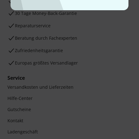
3 Jahre Thomann Garantie
30 Tage Money-Back-Garantie
Reparaturservice
Beratung durch Fachexperten
Zufriedenheitsgarantie
Europas größtes Versandlager
Service
Versandkosten und Lieferzeiten
Hilfe-Center
Gutscheine
Kontakt
Ladengeschäft