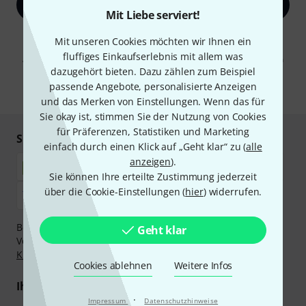
Jetzt anmelden
Mit Liebe serviert!
Mit Klick auf „Jetzt anmelden“ stimmen Sie dem Erhalt von E-Mail-
Mit unseren Cookies möchten wir Ihnen ein
Werbung und einer Messung des E-Mail-Nutzungsverhaltens zu. Die
fluffiges Einkaufserlebnis mit allem was
Abmeldung ist jederzeit möglich. Weitere Informationen finden Sie in
unseren
Datenschutzhinweisen
.
dazugehört bieten. Dazu zählen zum Beispiel
passende Angebote, personalisierte Anzeigen
* Pflichtfeld
und das Merken von Einstellungen. Wenn das für
Sie okay ist, stimmen Sie der Nutzung von Cookies
für Präferenzen, Statistiken und Marketing
Sicher einkaufen & bezahlen
einfach durch einen Klick auf „Geht klar“ zu (
alle
anzeigen
).
Sie können Ihre erteilte Zustimmung jederzeit
über die Cookie-Einstellungen (
hier
) widerrufen.
Bezahlen Sie vertraulich und sicher per Nachnahme,
Geht klar
Vorkasse, PayPal, Amazon Pay,
Klarna Sofort bezahlen
,
Klarna Ratenzahlung
oder Kreditkarte.
Cookies ablehnen
Weitere Infos
Ihre Vorteile
·
Impressum
Datenschutzhinweise