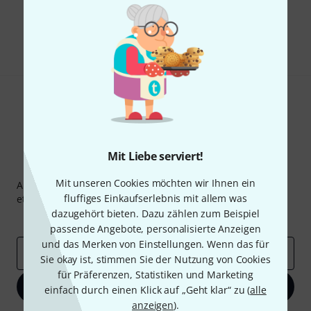
Gefällt Ihnen, was Sie sehen?
Teilen
Hilfe & Feedback
Mit Liebe serviert!
Thomann Newsletter
Mit unseren Cookies möchten wir Ihnen ein
Abonniere den Thomann Newsletter und gewinne mit
fluffiges Einkaufserlebnis mit allem was
etwas Glück einen von
50 Gutscheinen
über jeweils
50€
!
dazugehört bieten. Dazu zählen zum Beispiel
Inspirierende Beiträge
Deals
Thomann Insights
passende Angebote, personalisierte Anzeigen
und das Merken von Einstellungen. Wenn das für
E-Mail-Adresse
*
Sie okay ist, stimmen Sie der Nutzung von Cookies
für Präferenzen, Statistiken und Marketing
Jetzt anmelden
einfach durch einen Klick auf „Geht klar“ zu (
alle
anzeigen
).