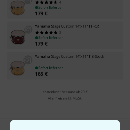
4
Sofort lieferbar
179
€
Yamaha
Stage Custom 14"x11" TT -CR
3
Sofort lieferbar
179
€
Yamaha
Stage Custom 14"x11" T B-Stock
Sofort lieferbar
165
€
Kostenloser Versand ab 29 €
Alle Preise inkl. MwSt.