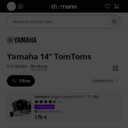
Suche 
Yamaha 14" TomToms
Beratung
8
Produkte
·
Filter
Beliebtheit
Yamaha
Stage Custom 14"x11" TT -RBL
9
TOP-SELLER
Sofort lieferbar
179
€