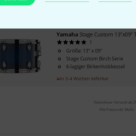
6-lagiger Birkenholzkessel
In 3–4 Wochen lieferbar
Yamaha
Stage Custom 13"x09" 
1
Größe: 13" x 09"
Stage Custom Birch Serie
6-lagiger Birkenholzkessel
In 3–4 Wochen lieferbar
Kostenloser Versand ab 2
Alle Preise inkl. MwSt.