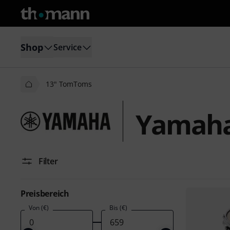
Shop
Service
13" TomToms
Yamaha
Filter
Preisbereich
Von (€)
Bis (€)