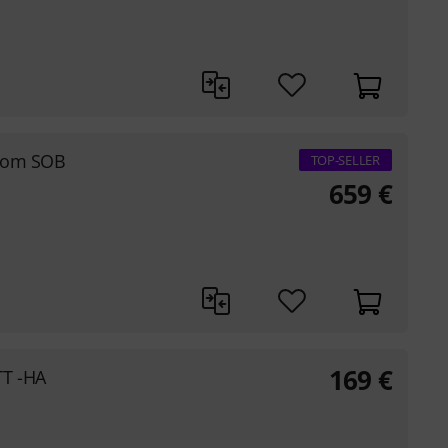
stom SOB
TOP-SELLER
659
€
169
€
TT -HA