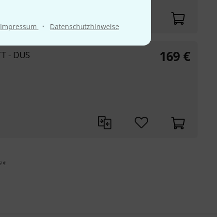
·
Impressum
Datenschutzhinweise
169
€
TT - DUS
9 €