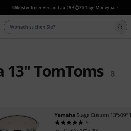
kostenfreier Versand ab 29 €
30 Tage Moneyback
Such
 13" TomToms
8
Yamaha
Stage Custom 13"x09" 
9
Größe: 13" x 09"