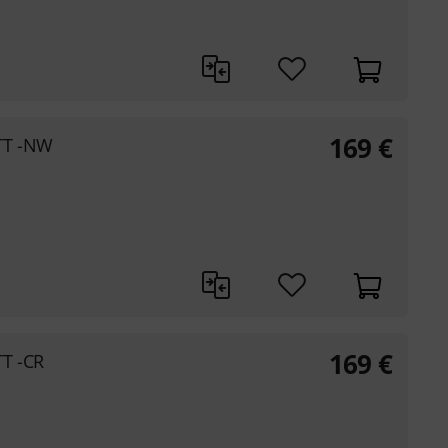
169
€
TT -NW
169
€
TT -CR