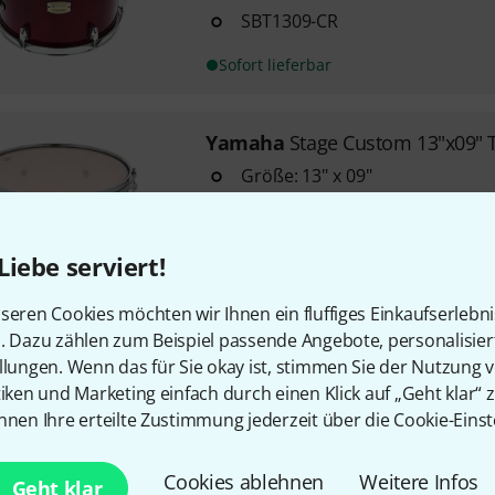
SBT1309-CR
Sofort lieferbar
Yamaha
Stage Custom 13"x09" 
Größe: 13" x 09"
Stage Custom Birch Serie
6-lagiger Birkenholzkessel
Liebe serviert!
Sofort lieferbar
seren Cookies möchten wir Ihnen ein fluffiges Einkaufserlebn
n. Dazu zählen zum Beispiel passende Angebote, personalisie
llungen. Wenn das für Sie okay ist, stimmen Sie der Nutzung 
Yamaha
Stage Custom 13"x09" 
tiken und Marketing einfach durch einen Klick auf „Geht klar“ z
2
nnen Ihre erteilte Zustimmung jederzeit über die Cookie-Einst
Größe: 13" x 09"
Stage Custom Birch Serie
Cookies ablehnen
Weitere Infos
Geht klar