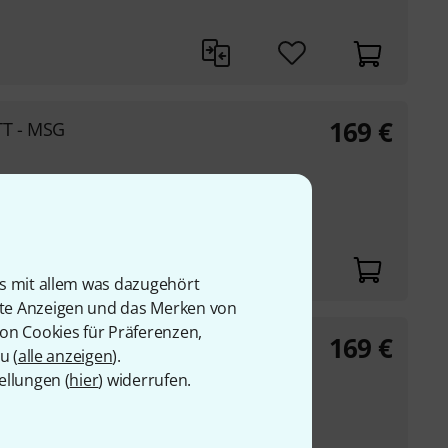
169
€
TT - MSG
is mit allem was dazugehört
rte Anzeigen und das Merken von
von Cookies für Präferenzen,
169
€
TT - CLW
u (
alle anzeigen
).
ellungen (
hier
) widerrufen.