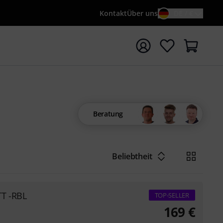
Kontakt
Über uns
DE / €
e mit Suchwort {searchTerm} starten
Beratung
Beliebtheit
TT -RBL
TOP-SELLER
169
€