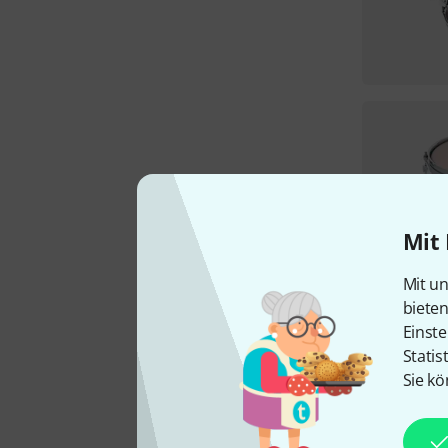
Mit 
Mit un
biete
Einste
Statis
Sie kö