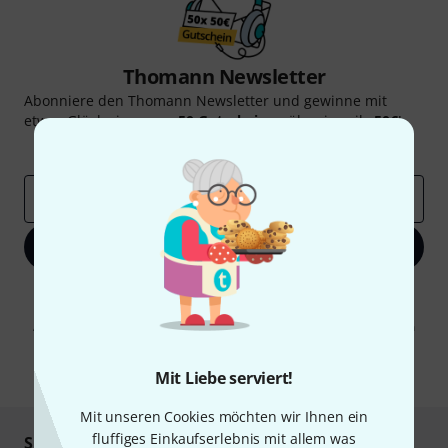
Thomann Newsletter
Abonniere den Thomann Newsletter und gewinne mit
etwas Glück einen von
50 Gutscheinen
über jeweils
50€
!
Inspirierende Beiträge
Deals
Thomann Insights
E-Mail-Adresse
*
Jetzt anmelden
Mit Klick auf „Jetzt anmelden“ stimmen Sie dem Erhalt von E-Mail-
Werbung und einer Messung des E-Mail-Nutzungsverhaltens zu. Die
Abmeldung ist jederzeit möglich. Weitere Informationen finden Sie in
unseren
Datenschutzhinweisen
.
* Pflichtfeld
Mit Liebe serviert!
Mit unseren Cookies möchten wir Ihnen ein
fluffiges Einkaufserlebnis mit allem was
Sicher einkaufen & bezahlen