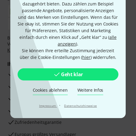
dazugehört bieten. Dazu zählen zum Beispiel
passende Angebote, personalisierte Anzeigen
und das Merken von Einstellungen. Wenn das für
Sie okay ist, stimmen Sie der Nutzung von Cookies
für Präferenzen, Statistiken und Marketing
einfach durch einen Klick auf „Geht klar“ zu (
alle
Bezahlen Sie vertraulich und sicher per Nachnahme,
Vorkasse, PayPal, Amazon Pay,
anzeigen
Klarna Sofort bezahlen
).
,
Klarna Ratenzahlung
oder Kreditkarte.
Sie können Ihre erteilte Zustimmung jederzeit
über die Cookie-Einstellungen (
hier
) widerrufen.
Ihre Vorteile
3 Jahre Thomann Garantie
Geht klar
30 Tage Money-Back-Garantie
Cookies ablehnen
Weitere Infos
Reparaturservice
·
Impressum
Datenschutzhinweise
Beratung durch Fachexperten
Zufriedenheitsgarantie
Europas größtes Versandlager