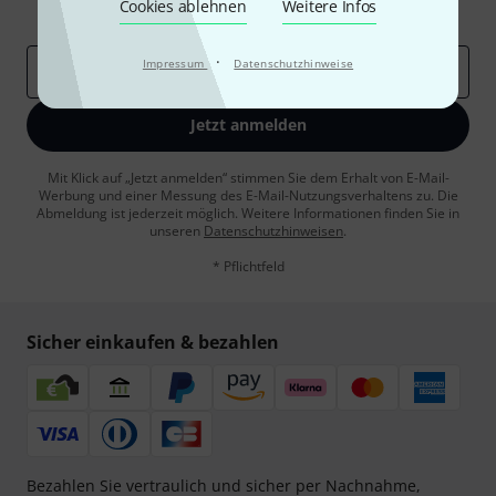
Cookies ablehnen
Weitere Infos
Inspirierende Beiträge
Deals
Thomann Insights
·
Impressum
Datenschutzhinweise
E-Mail-Adresse
*
Jetzt anmelden
Mit Klick auf „Jetzt anmelden“ stimmen Sie dem Erhalt von E-Mail-
Werbung und einer Messung des E-Mail-Nutzungsverhaltens zu. Die
Abmeldung ist jederzeit möglich. Weitere Informationen finden Sie in
unseren
Datenschutzhinweisen
.
* Pflichtfeld
Sicher einkaufen & bezahlen
Bezahlen Sie vertraulich und sicher per Nachnahme,