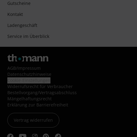
Gutscheine
Kontakt
Ladengeschäft
Service im Überblick
AGB
/
Impressum
Datenschutzhinweise
Cookie-Einstellungen
Widerrufsrecht für Verbraucher
Bestellvorgang/Vertragsabschluss
Mängelhaftungsrecht
Erklärung zur Barrierefreiheit
Vertrag widerrufen