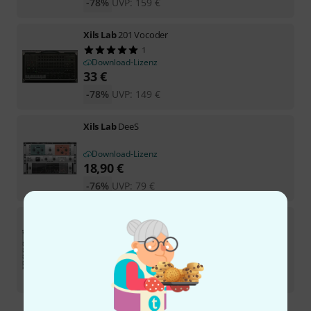
-78%
UVP:
159
€
Xils Lab
201 Vocoder
1
Download-Lizenz
33
€
-78%
UVP:
149
€
Xils Lab
DeeS
Download-Lizenz
18,90
€
-76%
UVP:
79
€
Xils Lab
RingX
Download-Lizenz
33
€
-78%
UVP:
149
€