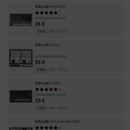
Xils Lab
PolyKB III
7
Download-Lizenz
35
€
-78%
UVP:
159
€
Xils Lab
XILS 4
Download-Lizenz
35
€
-78%
UVP:
159
€
Xils Lab
PolyM
3
Download-Lizenz
33
€
-78%
UVP:
149
€
Xils Lab
XILS Vocoder 5000
2