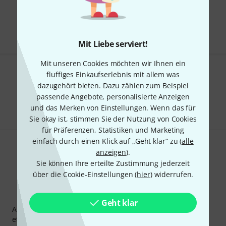
Kostenloser Versand ab 29 €
Alle Preise inkl. MwSt.
Mit Liebe serviert!
Mit unseren Cookies möchten wir Ihnen ein
fluffiges Einkaufserlebnis mit allem was
Gefällt Ihnen, was Sie sehen?
dazugehört bieten. Dazu zählen zum Beispiel
passende Angebote, personalisierte Anzeigen
Teilen
Hilfe & Feedback
und das Merken von Einstellungen. Wenn das für
Sie okay ist, stimmen Sie der Nutzung von Cookies
für Präferenzen, Statistiken und Marketing
einfach durch einen Klick auf „Geht klar“ zu (
alle
anzeigen
).
Sie können Ihre erteilte Zustimmung jederzeit
über die Cookie-Einstellungen (
hier
) widerrufen.
Thomann Newsletter
Geht klar
Abonniere den Thomann Newsletter und gewinne mit
etwas Glück einen von
50 Gutscheinen
über jeweils
50€
!