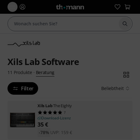
Suche 
Xils Lab Software
Beratung
11
Produkte
·
Filter
Beliebtheit
Xils Lab
The Eighty
7
Download-Lizenz
35
€
-78%
UVP:
159
€