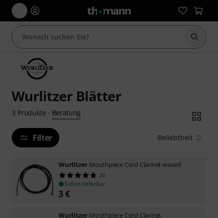
Suche 
Wurlitzer Blätter
Beratung
3
Produkte
·
Filter
Beliebtheit
Wurlitzer
Mouthpiece Cord Clarinet waxed
20
Sofort lieferbar
3
€
Wurlitzer
Mouthpiece Cord Clarinet