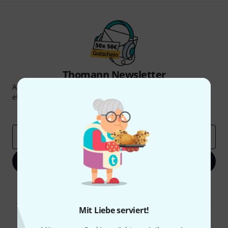
Thomann Newsletter
Abonniere den Thomann Newsletter und gewinne mit
etwas Glück einen von
50 Gutscheinen
über jeweils
50€
!
Inspirierende Beiträge
Deals
Thomann Insights
E-Mail-Adresse
*
Jetzt anmelden
Mit Klick auf „Jetzt anmelden“ stimmen Sie dem Erhalt von E-Mail-
Werbung und einer Messung des E-Mail-Nutzungsverhaltens zu. Die
Abmeldung ist jederzeit möglich. Weitere Informationen finden Sie in
Mit Liebe serviert!
unseren
Datenschutzhinweisen
.
* Pflichtfeld