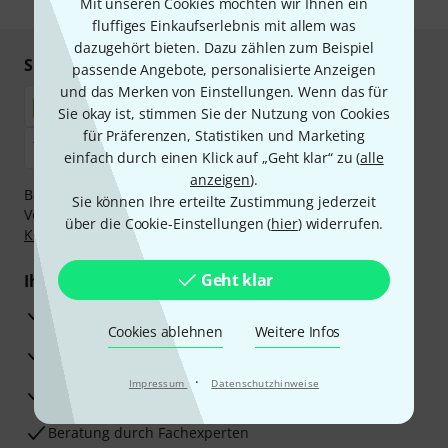
Mit unseren Cookies möchten wir Ihnen ein
fluffiges Einkaufserlebnis mit allem was
dazugehört bieten. Dazu zählen zum Beispiel
Sicher einkaufen & bezahlen
passende Angebote, personalisierte Anzeigen
und das Merken von Einstellungen. Wenn das für
Sie okay ist, stimmen Sie der Nutzung von Cookies
für Präferenzen, Statistiken und Marketing
einfach durch einen Klick auf „Geht klar“ zu (
alle
anzeigen
).
Bezahlen Sie vertraulich und sicher per Nachnahme,
Sie können Ihre erteilte Zustimmung jederzeit
Vorkasse, PayPal, Amazon Pay,
Klarna Sofort bezahlen
,
über die Cookie-Einstellungen (
hier
) widerrufen.
Klarna Ratenzahlung
oder Kreditkarte.
Geht klar
Ihre Vorteile
3 Jahre Thomann Garantie
Cookies ablehnen
Weitere Infos
30 Tage Money-Back-Garantie
·
Impressum
Datenschutzhinweise
Reparaturservice
Beratung durch Fachexperten