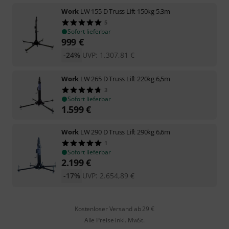
Work
LW 155 D Truss Lift 150kg 5,3m
5
Sofort lieferbar
999
€
-24%
UVP:
1.307,81
€
Work
LW 265 D Truss Lift 220kg 6,5m
3
Sofort lieferbar
1.599
€
Work
LW 290 D Truss Lift 290kg 6,6m
1
Sofort lieferbar
2.199
€
-17%
UVP:
2.654,89
€
Kostenloser Versand ab 29 €
Alle Preise inkl. MwSt.