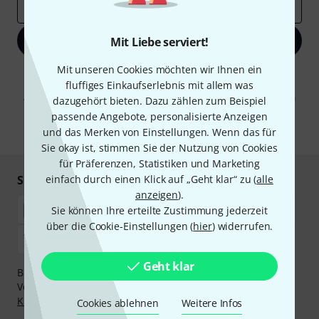
E-Mail-Adresse
*
Jetzt anmelden
Mit Liebe serviert!
Mit unseren Cookies möchten wir Ihnen ein
Mit Klick auf „Jetzt anmelden“ stimmen Sie dem Erhalt von E-Mail-
fluffiges Einkaufserlebnis mit allem was
Werbung und einer Messung des E-Mail-Nutzungsverhaltens zu. Die
Abmeldung ist jederzeit möglich. Weitere Informationen finden Sie in
dazugehört bieten. Dazu zählen zum Beispiel
unseren
Datenschutzhinweisen
.
passende Angebote, personalisierte Anzeigen
und das Merken von Einstellungen. Wenn das für
* Pflichtfeld
Sie okay ist, stimmen Sie der Nutzung von Cookies
für Präferenzen, Statistiken und Marketing
Sicher einkaufen & bezahlen
einfach durch einen Klick auf „Geht klar“ zu (
alle
anzeigen
).
Sie können Ihre erteilte Zustimmung jederzeit
über die Cookie-Einstellungen (
hier
) widerrufen.
Geht klar
Bezahlen Sie vertraulich und sicher per Nachnahme,
Vorkasse, PayPal, Amazon Pay,
Klarna Sofort bezahlen
,
Klarna Ratenzahlung
oder Kreditkarte.
Cookies ablehnen
Weitere Infos