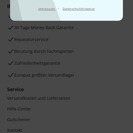
Ihre Vorteile
·
Impressum
Datenschutzhinweise
3 Jahre Thomann Garantie
30 Tage Money-Back-Garantie
Reparaturservice
Beratung durch Fachexperten
Zufriedenheitsgarantie
Europas größtes Versandlager
Service
Versandkosten und Lieferzeiten
Hilfe-Center
Gutscheine
Kontakt