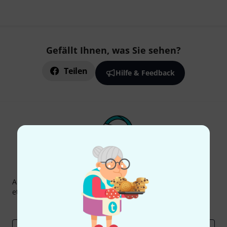
Gefällt Ihnen, was Sie sehen?
Teilen
Hilfe & Feedback
Thomann Newsletter
Abonniere den Thomann Newsletter und gewinne mit
etwas Glück einen von
50 Gutscheinen
über jeweils
50€
!
Inspirierende Beiträge
Deals
Thomann Insights