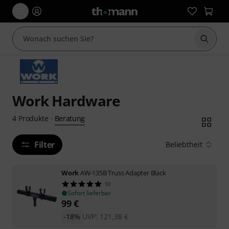
Suche 
Work Hardware
Beratung
4
Produkte
·
Filter
Beliebtheit
Work
AW-135B Truss Adapter Black
10
Sofort lieferbar
99
€
-18%
UVP:
121,38
€