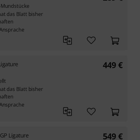
f-Mundstücke
at das Blatt bisher
aften
 Ansprache
449
€
Ligature
llt
at das Blatt bisher
aften
 Ansprache
549
€
PGP Ligature