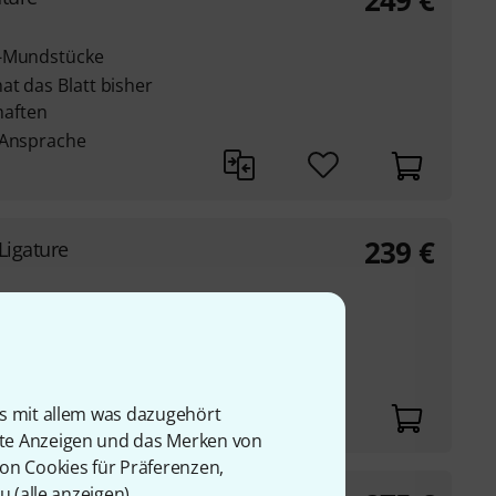
249
€
f-Mundstücke
at das Blatt bisher
aften
 Ansprache
239
€
Ligature
at das Blatt bisher
aften
 Ansprache
is mit allem was dazugehört
rte Anzeigen und das Merken von
von Cookies für Präferenzen,
u (
alle anzeigen
).