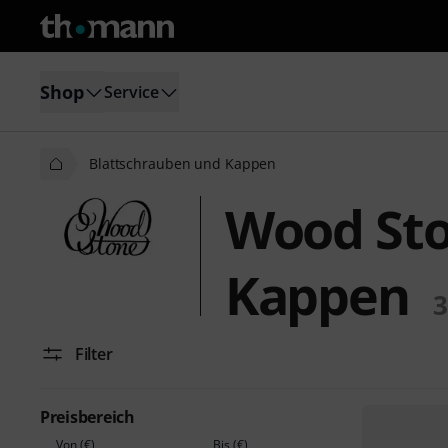
Shop
Service
Blattschrauben und Kappen
Wood Sto
Kappen
3
Filter
Preisbereich
Von (€)
Bis (€)