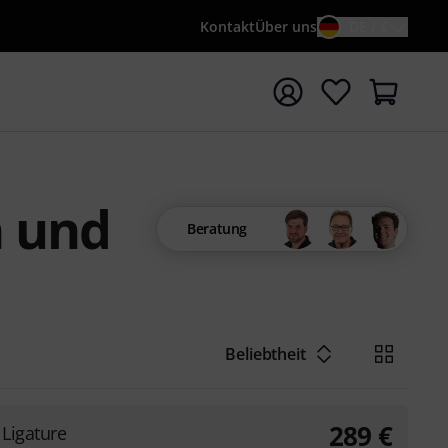
Kontakt
Über uns
DE / €
e mit Suchwort {searchTerm} starten
n und
Beratung
Beliebtheit
289
€
Ligature