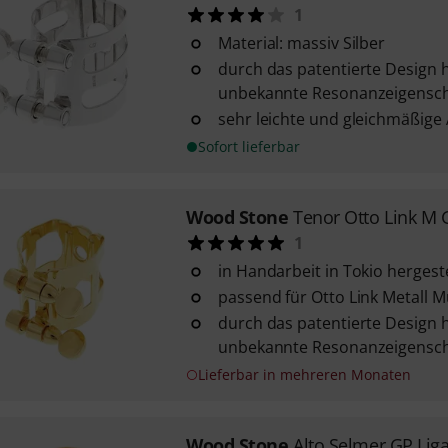
1
Material: massiv Silber
durch das patentierte Design h
unbekannte Resonanzeigensch
sehr leichte und gleichmäßige
Sofort lieferbar
Wood Stone
Tenor Otto Link M 
1
in Handarbeit in Tokio hergeste
passend für Otto Link Metall 
durch das patentierte Design h
unbekannte Resonanzeigensch
Lieferbar in mehreren Monaten
Wood Stone
Alto Selmer GP Lig