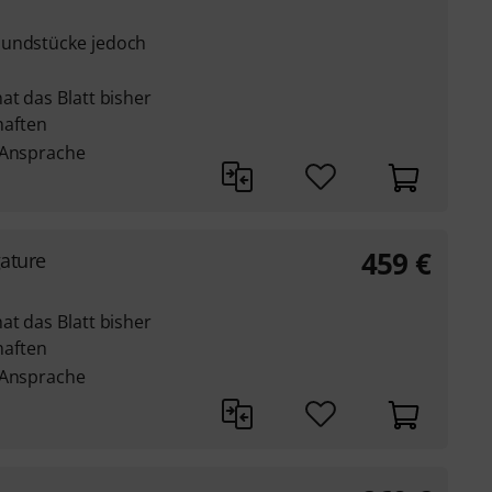
Mundstücke jedoch
at das Blatt bisher
aften
 Ansprache
459
€
gature
at das Blatt bisher
aften
 Ansprache