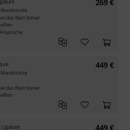
269
€
gature
f-Mundstücke
at das Blatt bisher
aften
 Ansprache
449
€
ture
f-Mundstücke
at das Blatt bisher
aften
449
€
 Ligature