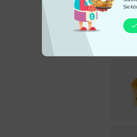
Sie kö