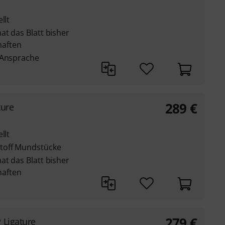
llt
at das Blatt bisher
aften
 Ansprache
289
€
ture
llt
toff Mundstücke
at das Blatt bisher
aften
279
€
 Ligature