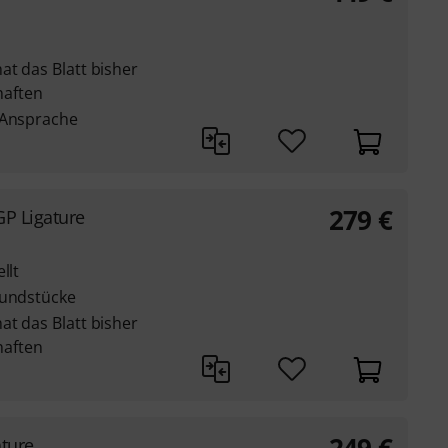
at das Blatt bisher
aften
 Ansprache
279
€
GP Ligature
llt
Mundstücke
at das Blatt bisher
aften
ature