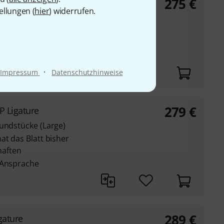
275
€
GP Ligature
ellungen (
hier
) widerrufen.
toff-Mundstücke
at das Blatt bisher
aften
 Ansprache
·
Impressum
Datenschutzhinweise
279
€
P Ligature
Mundstücke (Large)
at das Blatt bisher
aften
 Ansprache
289
€
gature