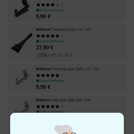
3
Sofort lieferbar
9,90
€
Wittner
Tailpiece Cello 1/4 - 1/8
1
Sofort lieferbar
27,90
€
-22%
UVP:
35,80
€
Wittner
Fine Adjuster Cello 1/2 - 1/4
1
Sofort lieferbar
9,90
€
Wittner
Adjuster Cello 4/4 - 3/4
4
Sofort lieferbar
10,90
€
Wittner
Cello Tuning Pegs 4/4 14,0 Pa