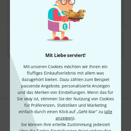
Sofort lieferbar
225
€
-14%
UVP:
262
€
Wittner
Ultra Classic Cello Tailpiece
5
Sofort lieferbar
17,90
€
Mit Liebe serviert!
Mit unseren Cookies möchten wir Ihnen ein
Kostenloser Versand ab 29 €
fluffiges Einkaufserlebnis mit allem was
Alle Preise inkl. MwSt.
dazugehört bieten. Dazu zählen zum Beispiel
passende Angebote, personalisierte Anzeigen
und das Merken von Einstellungen. Wenn das für
Sie okay ist, stimmen Sie der Nutzung von Cookies
für Präferenzen, Statistiken und Marketing
Gefällt Ihnen, was Sie sehen?
einfach durch einen Klick auf „Geht klar“ zu (
alle
anzeigen
).
Teilen
Sie können Ihre erteilte Zustimmung jederzeit
Hilfe & Feedback
über die Cookie-Einstellungen (
hier
) widerrufen.