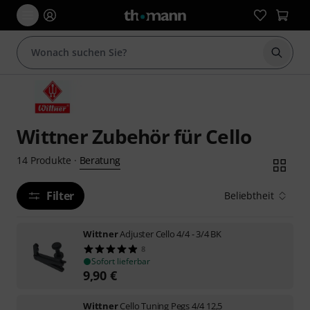
Suche 
Wittner Zubehör für Cello
Beratung
14
Produkte
·
Filter
Beliebtheit
Wittner
Adjuster Cello 4/4 - 3/4 BK
8
Sofort lieferbar
9,90
€
Wittner
Cello Tuning Pegs 4/4 12,5