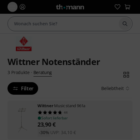
Suche 
Wittner Notenständer
Beratung
3
Produkte
·
Filter
Beliebtheit
Wittner
Music stand 961a
44
Sofort lieferbar
23,90
€
-30%
UVP:
34,10
€