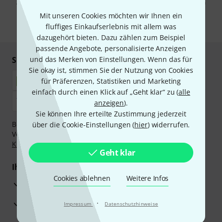
Abmeldung ist jederzeit möglich. Weitere Informationen finden Sie in
unseren
Datenschutzhinweisen
.
Mit unseren Cookies möchten wir Ihnen ein
fluffiges Einkaufserlebnis mit allem was
* Pflichtfeld
dazugehört bieten. Dazu zählen zum Beispiel
passende Angebote, personalisierte Anzeigen
Sicher einkaufen & bezahlen
und das Merken von Einstellungen. Wenn das für
Sie okay ist, stimmen Sie der Nutzung von Cookies
für Präferenzen, Statistiken und Marketing
einfach durch einen Klick auf „Geht klar“ zu (
alle
anzeigen
).
Sie können Ihre erteilte Zustimmung jederzeit
Bezahlen Sie vertraulich und sicher per Nachnahme,
über die Cookie-Einstellungen (
hier
) widerrufen.
Vorkasse, PayPal, Amazon Pay,
Klarna Sofort bezahlen
,
Klarna Ratenzahlung
oder Kreditkarte.
Geht klar
Ihre Vorteile
Cookies ablehnen
Weitere Infos
3 Jahre Thomann Garantie
30 Tage Money-Back-Garantie
·
Impressum
Datenschutzhinweise