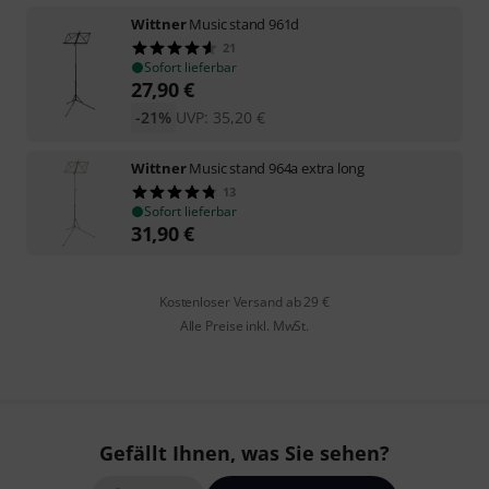
Wittner
Music stand 961d
21
Sofort lieferbar
27,90
€
-21%
UVP:
35,20
€
Wittner
Music stand 964a extra long
13
Sofort lieferbar
31,90
€
Kostenloser Versand ab 29 €
Alle Preise inkl. MwSt.
Gefällt Ihnen, was Sie sehen?