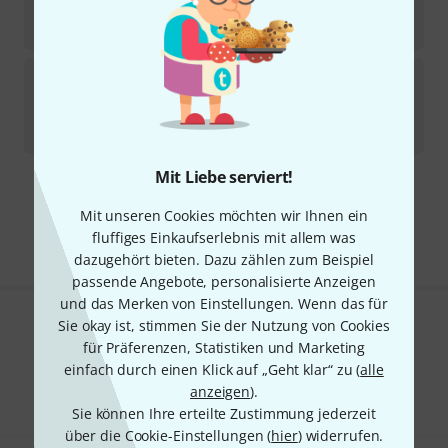
In ca. einer Woche lieferbar
32
€
Wittner
Chin Rest Violin 4/4 B-Stock
Sofort lieferbar
24
€
Mit Liebe serviert!
Kostenloser Versand ab 29 €
Mit unseren Cookies möchten wir Ihnen ein
Alle Preise inkl. MwSt.
fluffiges Einkaufserlebnis mit allem was
dazugehört bieten. Dazu zählen zum Beispiel
passende Angebote, personalisierte Anzeigen
und das Merken von Einstellungen. Wenn das für
Sie okay ist, stimmen Sie der Nutzung von Cookies
Gefällt Ihnen, was Sie sehen?
für Präferenzen, Statistiken und Marketing
einfach durch einen Klick auf „Geht klar“ zu (
alle
Teilen
Hilfe & Feedback
anzeigen
).
Sie können Ihre erteilte Zustimmung jederzeit
über die Cookie-Einstellungen (
hier
) widerrufen.