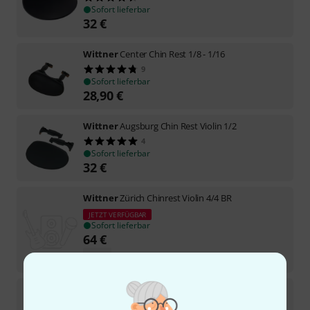
Sofort lieferbar
32
€
Wittner
Center Chin Rest 1/8 - 1/16
9
Sofort lieferbar
28,90
€
Wittner
Augsburg Chin Rest Violin 1/2
4
Sofort lieferbar
32
€
Wittner
Zürich Chinrest Violin 4/4 BR
JETZT VERFÜGBAR
Sofort lieferbar
64
€
-18%
UVP:
78,50
€
Wittner
Augsburg Chin Rest Violin 3/4
2