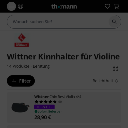
Suche 
Wittner Kinnhalter für Violine
Beratung
14
Produkte
·
Filter
Beliebtheit
Wittner
Chin Rest Violin 4/4
60
TOP-SELLER
Sofort lieferbar
28,90
€