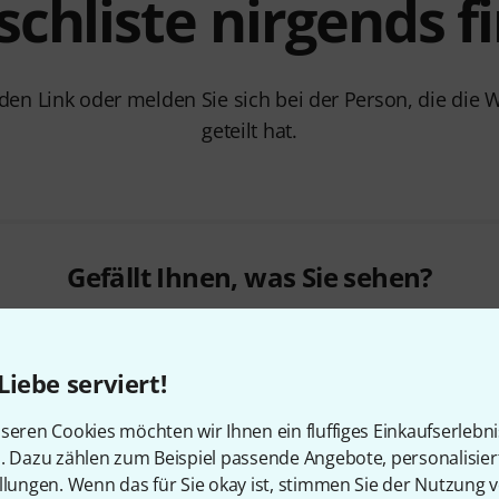
chliste nirgends f
 den Link oder melden Sie sich bei der Person, die die 
geteilt hat.
Gefällt Ihnen, was Sie sehen?
Hilfe & Feedback
Liebe serviert!
seren Cookies möchten wir Ihnen ein fluffiges Einkaufserlebn
n. Dazu zählen zum Beispiel passende Angebote, personalisie
llungen. Wenn das für Sie okay ist, stimmen Sie der Nutzung 