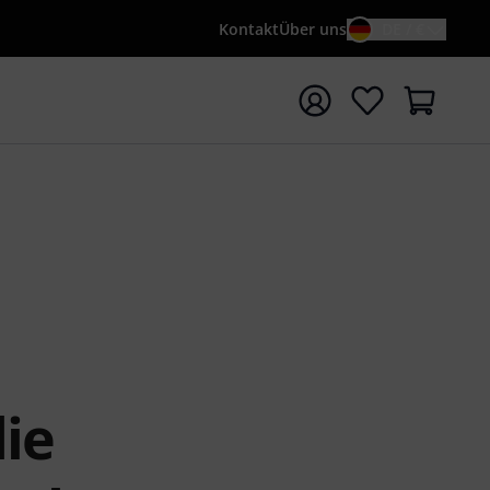
Kontakt
Über uns
DE / €
e mit Suchwort {searchTerm} starten
ie