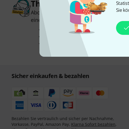
Thomann Newsletter
Statis
Sie kö
Abonniere den Thomann Newsletter und
einen von
50 Gutscheinen
über jeweils
Inspirierende Beiträge
Deals
Thomann Insights
Sicher einkaufen & bezahlen
Bezahlen Sie vertraulich und sicher per Nachnahme,
Vorkasse, PayPal, Amazon Pay,
Klarna Sofort bezahlen
,