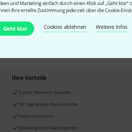
tiken und Marketing einfach durch einen Klick auf „Geht klar“ z
E-Mail-Adresse
*
nnen Ihre erteilte Zustimmung jederzeit über die Cookie-Einst
 gewinne mit etwas Glück
50€
!
Mit Klick auf „Jetzt anmelden“ stimmen
Cookies ablehnen
Weitere Infos
Geht klar
Nutzungsverhaltens zu. Die Abmeldung is
Datenschutzhinweisen
.
* Pflichtfeld
Ihre Vorteile
3 Jahre Thomann Garantie
30 Tage Money-Back-Garantie
Reparaturservice
Beratung durch Fachexperten