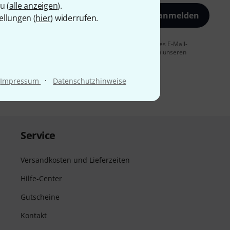
u (
alle anzeigen
).
Jetzt anmelden
ellungen (
hier
) widerrufen.
 Sie dem Erhalt von E-Mail-Werbung und einer Messung des E-Mail-
t jederzeit möglich. Weitere Informationen finden Sie in unseren
·
Impressum
Datenschutzhinweise
Service
Versandkosten und Lieferzeiten
Hilfe-Center
Gutscheine
Kontakt