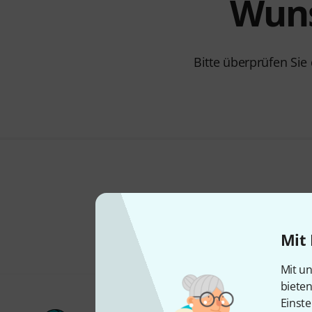
Wuns
Bitte überprüfen Sie
Mit 
Mit un
biete
Einste