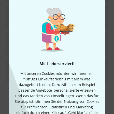
Wise Publications
Philip Glass Piano Collection
3
Sofort lieferbar
32,99
€
Wise Publications
Louis Armstrong Songbook
Sofort lieferbar
28,99
€
Wise Publications
Samba Original Soundtrack
Mit Liebe serviert!
Sofort lieferbar
Mit unseren Cookies möchten wir Ihnen ein
21,99
€
fluffiges Einkaufserlebnis mit allem was
dazugehört bieten. Dazu zählen zum Beispiel
passende Angebote, personalisierte Anzeigen
Kostenloser Versand ab 29 €
und das Merken von Einstellungen. Wenn das für
Alle Preise inkl. MwSt.
Sie okay ist, stimmen Sie der Nutzung von Cookies
für Präferenzen, Statistiken und Marketing
einfach durch einen Klick auf „Geht klar“ zu (
alle