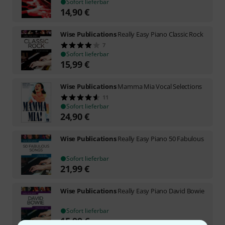
Sofort lieferbar
14,90
€
Wise Publications
Really Easy Piano Classic Rock
7
Sofort lieferbar
15,99
€
Wise Publications
Mamma Mia Vocal Selections
11
Sofort lieferbar
24,90
€
Wise Publications
Really Easy Piano 50 Fabulous
Sofort lieferbar
21,99
€
Wise Publications
Really Easy Piano David Bowie
Sofort lieferbar
15,99
€