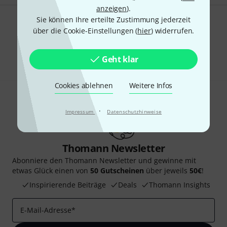
anzeigen
).
Sie können Ihre erteilte Zustimmung jederzeit
Gefällt Ihnen, was Sie sehen?
über die Cookie-Einstellungen (
hier
) widerrufen.
Teilen
Hilfe & Feedback
Geht klar
Cookies ablehnen
Weitere Infos
·
Impressum
Datenschutzhinweise
Thomann Newsletter
Abonniere den Thomann Newsletter und gewinne mit
etwas Glück einen von
50 Gutscheinen
über jeweils
50€
!
Inspirierende Beiträge
Deals
Thomann Insights
E-Mail-Adresse
*