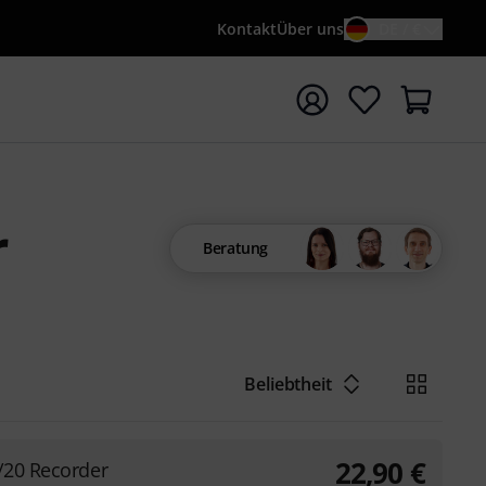
Kontakt
Über uns
DE / €
e mit Suchwort {searchTerm} starten
r
Beratung
Beliebtheit
22,90
€
/20 Recorder