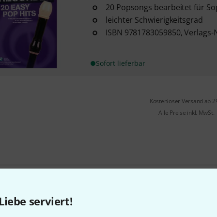
20 Popsongs bearbeitet für So
leichter Schwierigkeitsgrad
ISBN 9781783059850, Verlags-
Sofort lieferbar
Kostenloser Versand ab 2
Alle Preise inkl. MwSt.
Gefällt Ihnen, was Sie sehen?
Liebe serviert!