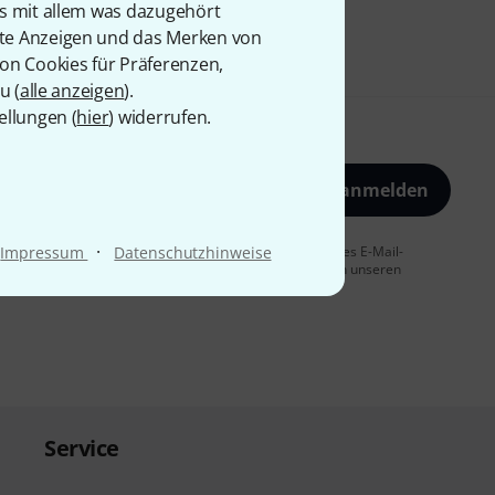
is mit allem was dazugehört
rte Anzeigen und das Merken von
von Cookies für Präferenzen,
u (
alle anzeigen
).
ellungen (
hier
) widerrufen.
Jetzt anmelden
·
 Sie dem Erhalt von E-Mail-Werbung und einer Messung des E-Mail-
Impressum
Datenschutzhinweise
t jederzeit möglich. Weitere Informationen finden Sie in unseren
Service