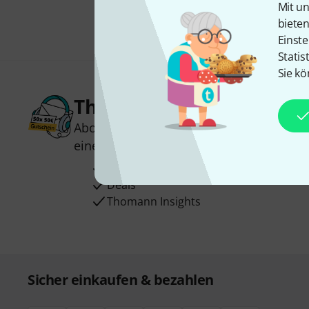
Mit un
biete
Einste
Statis
Sie kö
Thomann Newsletter
Abonniere den Thomann Newsletter und
einen von
50 Gutscheinen
über jeweils
Inspirierende Beiträge
Deals
Thomann Insights
Sicher einkaufen & bezahlen