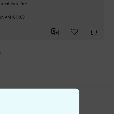
pranblockflöte
Nr. AM1010691
9 €