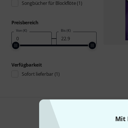
Songbücher für Blockflöte
(1)
Preisbereich
Von (€)
Bis (€)
Verfügbarkeit
Sofort lieferbar
(1)
Mit 