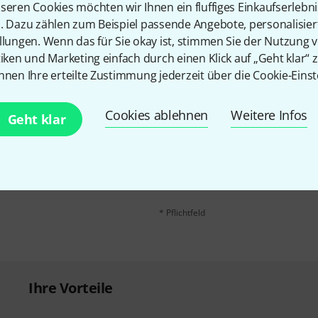
Teilen
Hilfe & Feedback
seren Cookies möchten wir Ihnen ein fluffiges Einkaufserlebn
n. Dazu zählen zum Beispiel passende Angebote, personalisie
llungen. Wenn das für Sie okay ist, stimmen Sie der Nutzung 
tiken und Marketing einfach durch einen Klick auf „Geht klar“ z
nnen Ihre erteilte Zustimmung jederzeit über die Cookie-Einst
Cookies ablehnen
Weitere Infos
Geht klar
E-Mail-Adresse
*
 gewinne mit etwas Glück
50€
!
Mit Klick auf „Jetzt anmelden“ stimmen
Nutzungsverhaltens zu. Die Abmeldung is
Datenschutzhinweisen
.
* Pflichtfeld
Ihre Vorteile