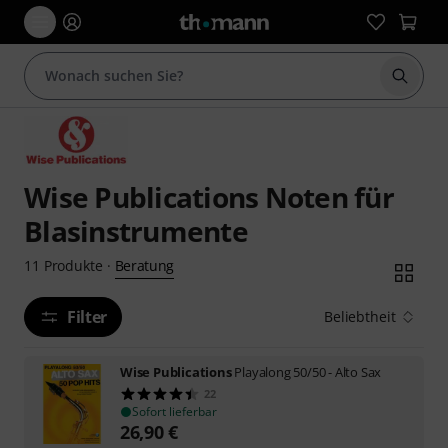
Suche 
Wise Publications Noten für
Blasinstrumente
Beratung
11
Produkte
·
Filter
Beliebtheit
Wise Publications
Playalong 50/50 - Alto Sax
22
Sofort lieferbar
26,90
€