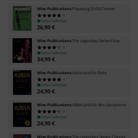
Wise Publications
Playalong 50/50 Clarinet
4
Sofort lieferbar
26,90
€
Wise Publications
The Legendary Series Flute
5
Sofort lieferbar
34,99
€
Wise Publications
Abba Gold for Flute
4
Sofort lieferbar
24,90
€
Wise Publications
ABBA Gold für Alto Saxophone
9
Sofort lieferbar
24,90
€
Wise Publications
The Legendary Series- Clarinet