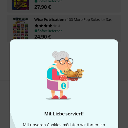
Sofort lieferbar
27,90
€
Wise Publications
100 More Pop Solos for Sax
8
Sofort lieferbar
24,90
€
Kostenloser Versand ab 29 €
Alle Preise inkl. MwSt.
Gefällt Ihnen, was Sie sehen?
Teilen
Hilfe & Feedback
Mit Liebe serviert!
Mit unseren Cookies möchten wir Ihnen ein