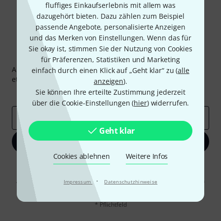
fluffiges Einkaufserlebnis mit allem was
dazugehört bieten. Dazu zählen zum Beispiel
passende Angebote, personalisierte Anzeigen
und das Merken von Einstellungen. Wenn das für
Sie okay ist, stimmen Sie der Nutzung von Cookies
Thomann Newsletter
für Präferenzen, Statistiken und Marketing
Abonniere den Thomann Newsletter und gewinne mit
einfach durch einen Klick auf „Geht klar“ zu (
alle
etwas Glück einen von
50 Gutscheinen
über jeweils
50€
!
anzeigen
).
Sie können Ihre erteilte Zustimmung jederzeit
Inspirierende Beiträge
Deals
Thomann Insights
über die Cookie-Einstellungen (
hier
) widerrufen.
E-Mail-Adresse
*
Geht klar
Jetzt anmelden
Cookies ablehnen
Weitere Infos
Mit Klick auf „Jetzt anmelden“ stimmen Sie dem Erhalt von E-Mail-
Werbung und einer Messung des E-Mail-Nutzungsverhaltens zu. Die
·
Abmeldung ist jederzeit möglich. Weitere Informationen finden Sie in
Impressum
Datenschutzhinweise
unseren
Datenschutzhinweisen
.
* Pflichtfeld