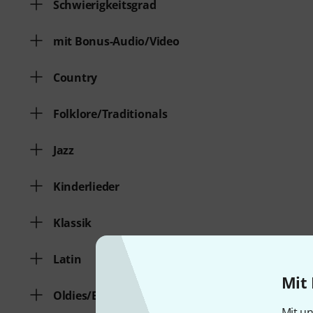
Schwierigkeitsgrad
mit Bonus-Audio/Video
Country
Folklore/Traditionals
Jazz
Kinderlieder
Klassik
Latin
Mit 
Oldies/Evergreens
Mit un