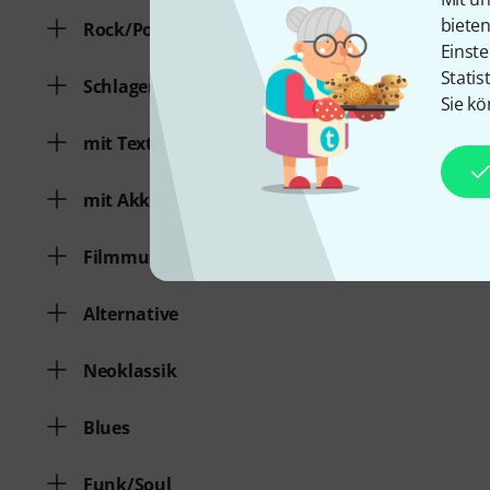
biete
Rock/Pop
Einste
Statis
Schlager/Volksmusik
Sie kö
mit Text
mit Akkorden
Filmmusik/Musical
Alternative
Neoklassik
Blues
Funk/Soul