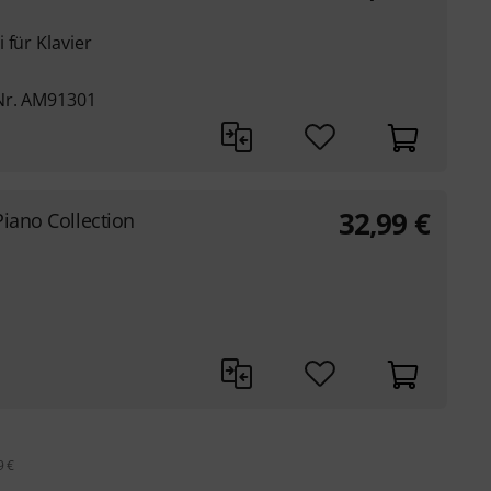
 für Klavier
Nr. AM91301
32,99
€
Piano Collection
9 €