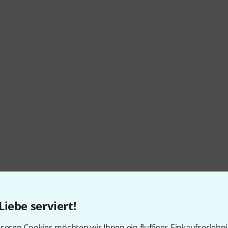
Liebe serviert!
seren Cookies möchten wir Ihnen ein fluffiges Einkaufserlebn