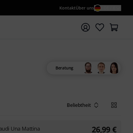
Kontakt
Über uns
DE / €
e mit Suchwort {searchTerm} starten
Beratung
Beliebtheit
26,99
€
audi Una Mattina