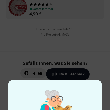
9
Sofort lieferbar
4,90
€
Kostenloser Versand ab 29 €
Alle Preise inkl. MwSt.
Gefällt Ihnen, was Sie sehen?
Teilen
Hilfe & Feedback