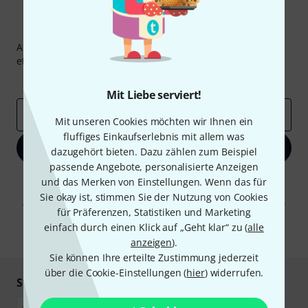
Thomann Newsletter
Abonniere den Thomann Newsletter und gewinne mit
etwas Glück einen von
50 Gutscheinen
über jeweils
50€
!
Inspirierende Beiträge
Deals
Thomann Insights
Mit Liebe serviert!
E-Mail-Adresse
*
Mit unseren Cookies möchten wir Ihnen ein
fluffiges Einkaufserlebnis mit allem was
Jetzt anmelden
dazugehört bieten. Dazu zählen zum Beispiel
passende Angebote, personalisierte Anzeigen
Mit Klick auf „Jetzt anmelden“ stimmen Sie dem Erhalt von E-Mail-
und das Merken von Einstellungen. Wenn das für
Werbung und einer Messung des E-Mail-Nutzungsverhaltens zu. Die
Sie okay ist, stimmen Sie der Nutzung von Cookies
Abmeldung ist jederzeit möglich. Weitere Informationen finden Sie in
für Präferenzen, Statistiken und Marketing
unseren
Datenschutzhinweisen
.
einfach durch einen Klick auf „Geht klar“ zu (
alle
* Pflichtfeld
anzeigen
).
Sie können Ihre erteilte Zustimmung jederzeit
über die Cookie-Einstellungen (
hier
) widerrufen.
Sicher einkaufen & bezahlen