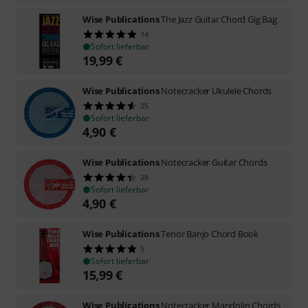
Wise Publications
The Jazz Guitar Chord Gig Bag
14
Sofort lieferbar
19,99
€
Wise Publications
Notecracker Ukulele Chords
25
Sofort lieferbar
4,90
€
Wise Publications
Notecracker Guitar Chords
28
Sofort lieferbar
4,90
€
Wise Publications
Tenor Banjo Chord Book
5
Sofort lieferbar
15,99
€
Wise Publications
Notecracker Mandolin Chords