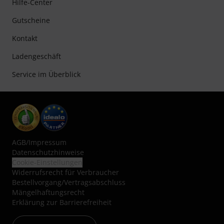
Hilfe-Center
Gutscheine
Kontakt
Ladengeschäft
Service im Überblick
AGB
/
Impressum
Datenschutzhinweise
Cookie-Einstellungen
Widerrufsrecht für Verbraucher
Bestellvorgang/Vertragsabschluss
Mängelhaftungsrecht
Erklärung zur Barrierefreiheit