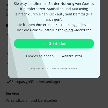
Sie okay ist, stimmen Sie der Nutzung von Cookies
Bezahlen Sie vertraulich und sicher per Nachnahme,
für Präferenzen, Statistiken und Marketing
Vorkasse, PayPal, Amazon Pay,
Klarna Sofort bezahlen
,
einfach durch einen Klick auf „Geht klar“ zu (
alle
Klarna Ratenzahlung
oder Kreditkarte.
anzeigen
).
Sie können Ihre erteilte Zustimmung jederzeit
Ihre Vorteile
über die Cookie-Einstellungen (
hier
) widerrufen.
3 Jahre Thomann Garantie
30 Tage Money-Back-Garantie
Geht klar
Reparaturservice
Cookies ablehnen
Weitere Infos
Beratung durch Fachexperten
·
Impressum
Datenschutzhinweise
Zufriedenheitsgarantie
Europas größtes Versandlager
Service
Versandkosten und Lieferzeiten