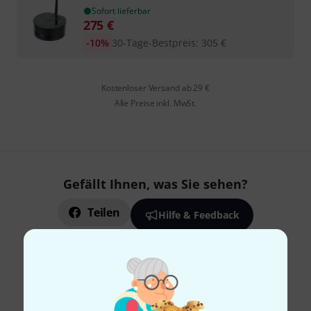
Sofort lieferbar
275
€
-10%
30-Tage-Bestpreis
:
305
€
Kostenloser Versand ab 29 €
Alle Preise inkl. MwSt.
Gefällt Ihnen, was Sie sehen?
Teilen
Hilfe & Feedback