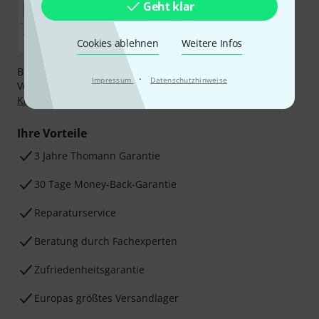
Geht klar
Cookies ablehnen
Weitere Infos
Bezahlen Sie vertraulich und sicher per Nachnahme,
·
Impressum
Datenschutzhinweise
Vorkasse, PayPal, Amazon Pay,
Klarna Sofort bezahlen
,
Klarna Ratenzahlung
oder Kreditkarte.
Ihre Vorteile
3 Jahre Thomann Garantie
30 Tage Money-Back-Garantie
Reparaturservice
Beratung durch Fachexperten
Zufriedenheitsgarantie
Europas größtes Versandlager