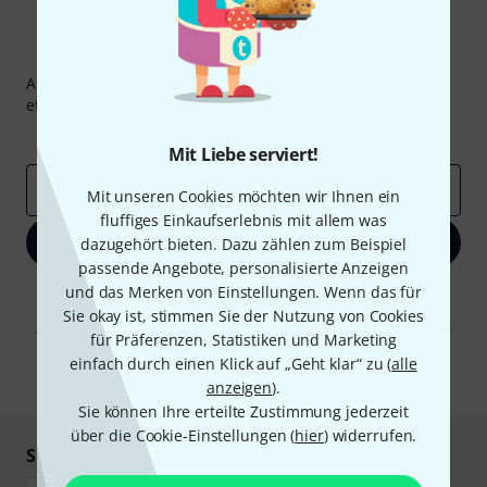
Thomann Newsletter
Abonniere den Thomann Newsletter und gewinne mit
etwas Glück einen von
50 Gutscheinen
über jeweils
50€
!
Inspirierende Beiträge
Deals
Thomann Insights
Mit Liebe serviert!
E-Mail-Adresse
*
Mit unseren Cookies möchten wir Ihnen ein
fluffiges Einkaufserlebnis mit allem was
Jetzt anmelden
dazugehört bieten. Dazu zählen zum Beispiel
passende Angebote, personalisierte Anzeigen
und das Merken von Einstellungen. Wenn das für
Mit Klick auf „Jetzt anmelden“ stimmen Sie dem Erhalt von E-Mail-
Werbung und einer Messung des E-Mail-Nutzungsverhaltens zu. Die
Sie okay ist, stimmen Sie der Nutzung von Cookies
Abmeldung ist jederzeit möglich. Weitere Informationen finden Sie in
für Präferenzen, Statistiken und Marketing
unseren
Datenschutzhinweisen
.
einfach durch einen Klick auf „Geht klar“ zu (
alle
* Pflichtfeld
anzeigen
).
Sie können Ihre erteilte Zustimmung jederzeit
über die Cookie-Einstellungen (
hier
) widerrufen.
Sicher einkaufen & bezahlen