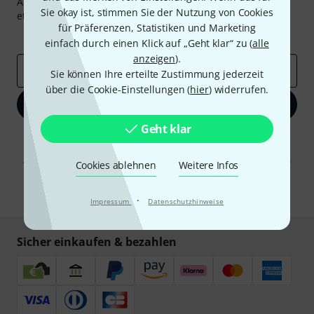
Abonniere den Thomann Newsletter und gewinne mit
Sie okay ist, stimmen Sie der Nutzung von Cookies
etwas Glück einen von
50 Gutscheinen
über jeweils
50€
!
für Präferenzen, Statistiken und Marketing
Inspirierende Beiträge
Deals
Thomann Insights
einfach durch einen Klick auf „Geht klar“ zu (
alle
anzeigen
).
E-Mail-Adresse
*
Sie können Ihre erteilte Zustimmung jederzeit
über die Cookie-Einstellungen (
hier
) widerrufen.
Jetzt anmelden
Geht klar
Mit Klick auf „Jetzt anmelden“ stimmen Sie dem Erhalt von E-Mail-
Werbung und einer Messung des E-Mail-Nutzungsverhaltens zu. Die
Abmeldung ist jederzeit möglich. Weitere Informationen finden Sie in
Cookies ablehnen
Weitere Infos
unseren
Datenschutzhinweisen
.
* Pflichtfeld
·
Impressum
Datenschutzhinweise
Sicher einkaufen & bezahlen