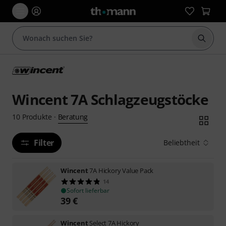
Suche 
Wincent 7A Schlagzeugstöcke
Beratung
10
Produkte
·
Filter
Beliebtheit
Wincent
7A Hickory Value Pack
14
Sofort lieferbar
39
€
Wincent
Select 7A Hickory