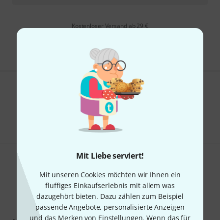
Kostenloser Versand ab 29 €
Alle Preise inkl. MwSt.
Gefällt Ihnen, was Sie sehen?
Teilen
Hilfe & Feedback
Mit Liebe serviert!
Mit unseren Cookies möchten wir Ihnen ein
fluffiges Einkaufserlebnis mit allem was
dazugehört bieten. Dazu zählen zum Beispiel
passende Angebote, personalisierte Anzeigen
Thomann Newsletter
und das Merken von Einstellungen. Wenn das für